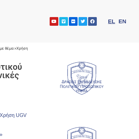
EL
EN
 με θέμα:«Χρήση
υτικού
νικές
:«Χρήση UGV
 »