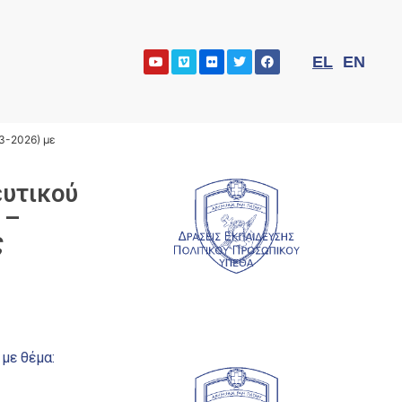
EL
EN
3-2026) με
ευτικού
 –
ς
με θέμα: