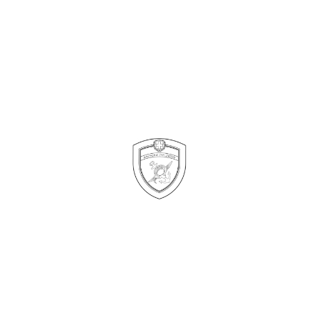
© Υπουργείο Εθνικής Άμυνας. Οι πληροφορίες που παρουσιάζονται στη
δικτυακή πύλη του Υπουργείου Εθνικής Άμυνας,αναδημοσιεύονται μετά
από συνεννόηση με τις αρμόδιες Διευθύνσεις του Υπουργείου.
Όροι
Χρήσης
Πολιτική Προστασίας Προσωπικών Δεδομένων