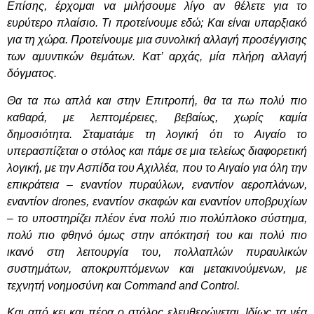
Επίσης, έρχομαι να μιλήσουμε λίγο αν θέλετε για το
ευρύτερο πλαίσιο. Τι προτείνουμε εδώ; Και είναι υπαρξιακό
για τη χώρα. Προτείνουμε μια συνολική αλλαγή προσέγγισης
των αμυντικών θεμάτων. Κατ’ αρχάς, μία πλήρη αλλαγή
δόγματος.
Θα τα πω απλά και στην Επιτροπή, θα τα πω πολύ πιο
καθαρά, με λεπτομέρειες, βεβαίως, χωρίς καμία
δημοσιότητα. Σταματάμε τη λογική ότι το Αιγαίο το
υπερασπίζεται ο στόλος και πάμε σε μια τελείως διαφορετική
λογική, με την Ασπίδα του Αχιλλέα, που το Αιγαίο για όλη την
επικράτεια – εναντίον πυραύλων, εναντίον αεροπλάνων,
εναντίον drones, εναντίον σκαφών και εναντίον υποβρυχίων
– το υποστηρίζει πλέον ένα πολύ πιο πολύπλοκο σύστημα,
πολύ πιο φθηνό όμως στην απόκτησή του και πολύ πιο
ικανό στη λειτουργία του, πολλαπλών πυραυλικών
συστημάτων, αποκρυπτόμενων και μετακινούμενων, με
τεχνητή νοημοσύνη και
C
ommand and
C
ontrol.
Και από κει και πέρα ο στόλος ελευθερώνεται. Ιδίως τα νέα