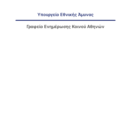
Υπουργείο Εθνικής Άμυνας
Γραφείο Ενημέρωσης Κοινού Αθηνών
Γραφείο Ενημέρωσης Κοινού Θεσσαλονίκης
Δνση
: Μεσογείων 227-231, Χολαργός Τ.Κ. 15561 –
Ελλάδα
[Χάρτης]
Τηλ.Κέντρο
: +30 210 6598100 – 200
Εάν επιθυμείτε να επικοινωνήσετε με το ΥΠΕΘΑ
για οποιοδήποτε θέμα σας, στείλτε μας e-mail
στο
:
minister@mod.mil.gr