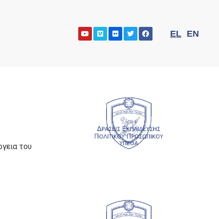
EL
EN
ργεια του