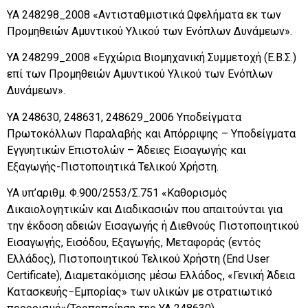
ΥΑ 248298_2008 «Αντισταθμιστικά Ωφελήματα εκ των
Προμηθειών Αμυντικού Υλικού των Ενόπλων Δυνάμεων».
ΥΑ 248299_2008 «Εγχώρια Βιομηχανική Συμμετοχή (Ε.Β.Σ.)
επί των Προμηθειών Αμυντικού Υλικού των Ενόπλων
Δυνάμεων».
ΥΑ 248630, 248631, 248629_2006 Υποδείγματα
Πρωτοκόλλων Παραλαβής και Απόρριψης – Υποδείγματα
Εγγυητικών Επιστολών – Άδειες Εισαγωγής και
Εξαγωγής-Πιστοποιητικά Τελικού Χρήστη.
ΥΑ υπ’αριθμ. Φ.900/2553/Σ.751 «Καθορισμός
Δικαιολογητικών και Διαδικασιών που απαιτούνται για
την έκδοση αδειών Εισαγωγής ή Διεθνούς Πιστοποιητικού
Εισαγωγής, Εισόδου, Εξαγωγής, Μεταφοράς (εντός
Ελλάδος), Πιστοποιητικού Τελικού Χρήστη (End User
Certificate), Διαμετακόμισης μέσω Ελλάδος, «Γενική Άδεια
Κατασκευής−Εμπορίας» των υλικών με στρατιωτικό