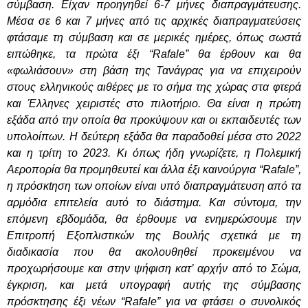
σύμβαση. Είχαν προηγηθεί 6-7 μήνες διαπραγμάτευσης.
Μέσα σε 6 και 7 μήνες από τις αρχικές διαπραγματεύσεις
φτάσαμε τη σύμβαση και σε μερικές ημέρες, όπως σωστά
ειπώθηκε, τα πρώτα έξι “
Rafale
” θα έρθουν και θα
«φωλιάσουν» στη βάση της Τανάγρας για να επιχειρούν
στους ελληνικούς αιθέρες με το σήμα της χώρας στα φτερά
και Έλληνες χειριστές στο πιλοτήριο. Θα είναι η πρώτη
εξάδα από την οποία θα προκύψουν και οι εκπαιδευτές των
υπολοίπων. Η δεύτερη εξάδα θα παραδοθεί μέσα στο 2022
και η τρίτη το 2023. Κι όπως ήδη γνωρίζετε, η Πολεμική
Αεροπορία θα προμηθευτεί και άλλα έξι καινούργια “
Rafale
”,
η πρόσκ
t
ηση των οποίων είναι υπό διαπραγμάτευση από τα
αρμόδια επιτελεία αυτό το διάστημα. Και σύντομα, την
επόμενη εβδομάδα, θα έρθουμε να ενημερώσουμε την
Επιτροπή Εξοπλιστικών της Βουλής σχετικά με τη
διαδικασία που θα ακολουθηθεί προκειμένου να
προχωρήσουμε και στην ψήφιση κατ’ αρχήν από το Σώμα,
έγκριση, και μετά υπογραφή αυτής της σύμβασης
πρόσκτησης έξι νέων “
Rafale
” για να φτάσει ο συνολικός