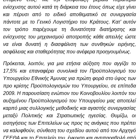
ενίσχυσης αυτού κατά τη διάρκεια του έτους όπως είχε γίνει
και πέρυσι από το ειδικό αποθεματικό σε συνεργασία
πάντοτε με το Γενικό Λογιστήριο του Κράτους. Κατ’ αυτόν
τον τρόπο παρέχουμε τη δυνατότητα διατήρησης και
ενίσχυσης του μηχανισμού αποτροπής κάθε απειλής ώστε
να είναι δυνατή η διασφάλιση των συνθηκών ειρήνης,
ασφάλειας και σταθερότητας που ανέφερα προηγουμένως.
Πρόκειται, λοιπόν, για μια ετήσια αύξηση που αγγίζει το
17,5% και επαναφέρει συνολικά τον Προϋπολογισμό του
Υπουργείου Εθνικής Άμυνας για πρώτη φορά στο ύψος των
προ κρίσης Προϋπολογισμών του Υπουργείου, σε επίπεδα
2009. Η παρουσίαση ενώπιον του Κοινοβουλίου λοιπόν του
αυξημένου Προϋπολογισμού του Υπουργείου μας αποτελεί
καρπό μιας συλλογικής μεθοδικής και αγαστής συνεργασίας
μεταξύ Πολιτικής και Στρατιωτικής ηγεσίας. Θυμίζω, οι
εισηγήσεις των Επιτελείων ως προς τις ανάγκες που πρέπει
να καλυφθούν, σύνθεση του σχεδίου αυτού από τον Αρχηγό
ΓΕΕΘΑ και το Επιτελείο του, έγκριση και αντιπαραβολή από