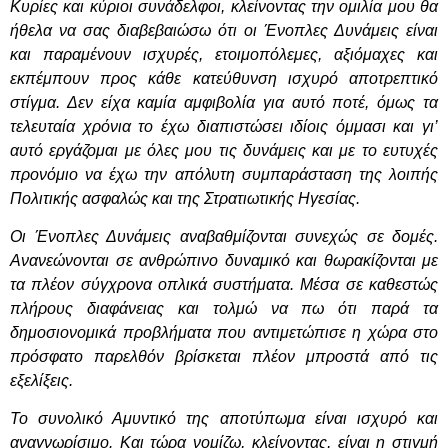
Κυρίες και κύριοι συνάδελφοι, κλείνοντας την ομιλία μου θα
ήθελα να σας διαβεβαιώσω ότι οι Ένοπλες Δυνάμεις είναι
και παραμένουν ισχυρές, ετοιμοπόλεμες, αξιόμαχες και
εκπέμπουν προς κάθε κατεύθυνση ισχυρό αποτρεπτικό
στίγμα. Δεν είχα καμία αμφιβολία για αυτό ποτέ, όμως τα
τελευταία χρόνια το έχω διαπιστώσει ιδίοις όμμασι και γι’
αυτό εργάζομαι με όλες μου τις δυνάμεις και με το ευτυχές
προνόμιο να έχω την απόλυτη συμπαράσταση της λοιπής
Πολιτικής ασφαλώς και της Στρατιωτικής Ηγεσίας.
Οι Ένοπλες Δυνάμεις αναβαθμίζονται συνεχώς σε δομές.
Ανανεώνονται σε ανθρώπινο δυναμικό και θωρακίζονται με
τα πλέον σύγχρονα οπλικά συστήματα. Μέσα σε καθεστώς
πλήρους διαφάνειας και τολμώ να πω ότι παρά τα
δημοσιονομικά προβλήματα που αντιμετώπισε η χώρα στο
πρόσφατο παρελθόν βρίσκεται πλέον μπροστά από τις
εξελίξεις.
Το συνολικό Αμυντικό της αποτύπωμα είναι ισχυρό και
αναγνωρίσιμο. Και τώρα νομίζω, κλείνοντας, είναι η στιγμή