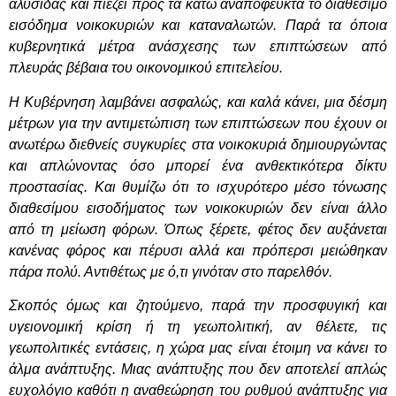
αλυσίδας και πιέζει προς τα κάτω αναπόφευκτα το διαθέσιμο
εισόδημα νοικοκυριών και καταναλωτών. Παρά τα όποια
κυβερνητικά μέτρα ανάσχεσης των επιπτώσεων από
πλευράς βέβαια του οικονομικού επιτελείου.
Η Κυβέρνηση λαμβάνει ασφαλώς, και καλά κάνει, μια δέσμη
μέτρων για την αντιμετώπιση των επιπτώσεων που έχουν οι
ανωτέρω διεθνείς συγκυρίες στα νοικοκυριά δημιουργώντας
και απλώνοντας όσο μπορεί ένα ανθεκτικότερα δίκτυ
προστασίας. Και θυμίζω ότι το ισχυρότερο μέσο τόνωσης
διαθεσίμου εισοδήματος των νοικοκυριών δεν είναι άλλο
από τη μείωση φόρων. Όπως ξέρετε, φέτος δεν αυξάνεται
κανένας φόρος και πέρυσι αλλά και πρόπερσι μειώθηκαν
πάρα πολύ. Αντιθέτως με ό,τι γινόταν στο παρελθόν.
Σκοπός όμως και ζητούμενο, παρά την προσφυγική και
υγειονομική κρίση ή τη γεωπολιτική, αν θέλετε, τις
γεωπολιτικές εντάσεις, η χώρα μας είναι έτοιμη να κάνει το
άλμα ανάπτυξης. Μιας ανάπτυξης που δεν αποτελεί απλώς
ευχολόγιο καθότι η αναθεώρηση του ρυθμού ανάπτυξης για