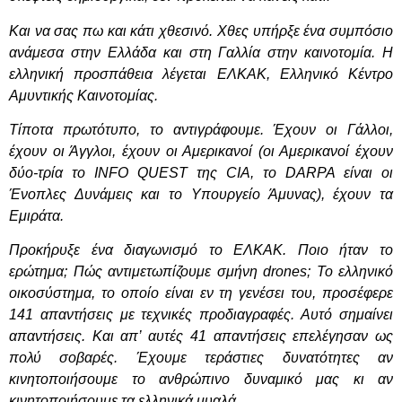
Και να σας πω και κάτι χθεσινό. Χθες υπήρξε ένα συμπόσιο
ανάμεσα στην Ελλάδα και στη Γαλλία στην καινοτομία. Η
ελληνική προσπάθεια λέγεται ΕΛΚΑΚ, Ελληνικό Κέντρο
Αμυντικής Καινοτομίας.
Τίποτα πρωτότυπο, το αντιγράφουμε. Έχουν οι Γάλλοι,
έχουν οι Άγγλοι, έχουν οι Αμερικανοί (οι Αμερικανοί έχουν
δύο-τρία το INFO QUEST της CIA, το DARPA είναι οι
Ένοπλες Δυνάμεις και το Υπουργείο Άμυνας), έχουν τα
Εμιράτα.
Προκήρυξε ένα διαγωνισμό το ΕΛΚΑΚ. Ποιο ήταν το
ερώτημα; Πώς αντιμετωπίζουμε σμήνη drones; Το ελληνικό
οικοσύστημα, το οποίο είναι εν τη γενέσει του, προσέφερε
141 απαντήσεις με τεχνικές προδιαγραφές. Αυτό σημαίνει
απαντήσεις. Και απ’ αυτές 41 απαντήσεις επελέγησαν ως
πολύ σοβαρές. Έχουμε τεράστιες δυνατότητες αν
κινητοποιήσουμε το ανθρώπινο δυναμικό μας κι αν
κινητοποιήσουμε τα ελληνικά μυαλά.