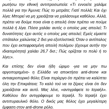
ρωτήσω την εθνική αντιπροσωπεία: «Τι εννοείτε χαλάμε
πολλά για την Άμυνα; Πώς το μετράτε; Γιατί πολλά; Και όχι
λίγα; Μπορεί να μη χρειάζεται να χαλάσουμε καθόλου. Αλλά,
πρέπει να δούμε ποια είναι η απειλή όταν πρέπει να πούμε
πολλά ή λίγα. Πόσα χαλάει αυτός ο οποίος μας απειλεί; Τι
δυνατότητες έχει αυτός ο οποίος μας απειλεί; Εμείς είμαστε
σπάταλοι χαλώντας 2 δισ.για εξοπλιστικά; Όταν ο αντίπαλος
που έχει εκπεφρασμένη απειλή πολέμου (έχουμε αυτήν την
ιδιαιτερότητα) χαλάει 26,7 δισ.; Πώς ορίζεται το πολύ ή το
λίγο;».
Και επίσης δεν είναι ήδη ώριμο -για να μην πω
αργοπορημένο- η Ελλάδα να αποκτήσει anti-drone και
αντιαεροπορικό θόλο; Είναι περίεργο ότι πρέπει να καλύπτει
όλη την Επικράτεια; Το καλό τού να τα ξέρεις είναι ότι δεν
χρειάζεσαι και αυτό. Μας λένε, «αντιγράφετε το Ισραήλ».
Καθόλου δεν αντιγράφουμε το Ισραήλ. Το Ισραήλ έχει
αντιπυραυλικό θόλο. Ο δικός μας θόλος έχει μεγαλύτερη
έμφαση στον anti-drone ρόλο.