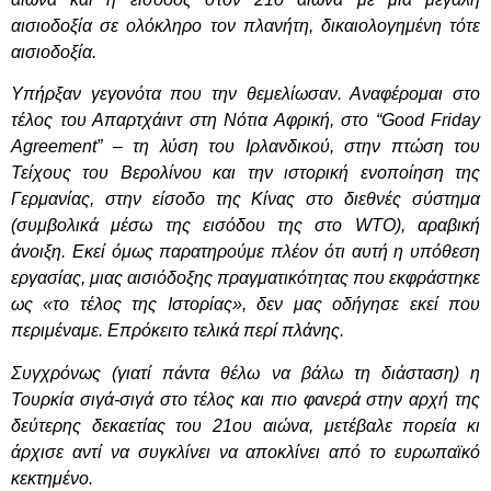
αισιοδοξία σε ολόκληρο τον πλανήτη, δικαιολογημένη τότε
αισιοδοξία.
Υπήρξαν γεγονότα που την θεμελίωσαν. Αναφέρομαι στο
τέλος του Απαρτχάιντ στη Νότια Αφρική, στο “Good Friday
Agreement” – τη λύση του Ιρλανδικού, στην πτώση του
Τείχους του Βερολίνου και την ιστορική ενοποίηση της
Γερμανίας, στην είσοδο της Κίνας στο διεθνές σύστημα
(συμβολικά μέσω της εισόδου της στο WTO), αραβική
άνοιξη. Εκεί όμως παρατηρούμε πλέον ότι αυτή η υπόθεση
εργασίας, μιας αισιόδοξης πραγματικότητας που εκφράστηκε
ως «το τέλος της Ιστορίας», δεν μας οδήγησε εκεί που
περιμέναμε. Επρόκειτο τελικά περί πλάνης.
Συγχρόνως (γιατί πάντα θέλω να βάλω τη διάσταση) η
Τουρκία σιγά-σιγά στο τέλος και πιο φανερά στην αρχή της
δεύτερης δεκαετίας του 21ου αιώνα, μετέβαλε πορεία κι
άρχισε αντί να συγκλίνει να αποκλίνει από το ευρωπαϊκό
κεκτημένο.