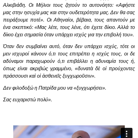
Αλκιβιάδη. Οι Μήλιοι τους ζητούν το αυτονόητο: «Αφήστε
μας στην ησυχία μας και στην ουδετερότητα μας. Δεν θα σας
πειράξουμε ποτέ». Οι Αθηναίοι, βέβαια, τους απαντούν με
ένα σκεπτικό: «Μας λέτε, τους λένε, ότι έχετε δίκιο. Αλλά το
δίκιο έχει σημασία όταν υπάρχει ισχύς για την επιβολή του».
Όταν δεν συμβαίνει αυτό, όταν δεν υπάρχει ισχύς, τότε οι
μεν ισχυροί κάνουν ό,τι τους επιτρέπει η ισχύς τους, οι δε
αδύναμοι παραχωρούν ό,τι επιβάλλει η αδυναμία τους ή,
όπως είναι ακριβώς γραμμένο, «δυνατὰ δὲ οἱ προύχοντες
πράσσουσι καὶ οἱ ἀσθενεῖς ξυγχωροῦσιν».
Δεν φιλοδοξώ η Πατρίδα μου να «ξυγχωρήσει».
Σας ευχαριστώ πολύ».