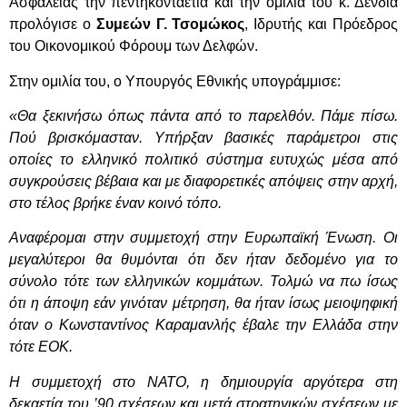
Ασφάλειας την πεντηκονταετία και την ομιλία του κ. Δένδια
προλόγισε ο
Συμεών Γ. Τσομώκος
, Ιδρυτής και Πρόεδρος
του Οικονομικού Φόρουμ των Δελφών.
Στην ομιλία του, ο Υπουργός Εθνικής υπογράμμισε:
«Θα ξεκινήσω όπως πάντα από το παρελθόν. Πάμε πίσω.
Πού βρισκόμασταν. Υπήρξαν βασικές παράμετροι στις
οποίες το ελληνικό πολιτικό σύστημα ευτυχώς μέσα από
συγκρούσεις βέβαια και με διαφορετικές απόψεις στην αρχή,
στο τέλος βρήκε έναν κοινό τόπο.
Αναφέρομαι στην συμμετοχή στην Ευρωπαϊκή Ένωση. Οι
μεγαλύτεροι θα θυμόνται ότι δεν ήταν δεδομένο για το
σύνολο τότε των ελληνικών κομμάτων. Τολμώ να πω ίσως
ότι η άποψη εάν γινόταν μέτρηση, θα ήταν ίσως μειοψηφική
όταν ο Κωνσταντίνος Καραμανλής έβαλε την Ελλάδα στην
τότε ΕΟΚ.
Η συμμετοχή στο ΝΑΤΟ, η δημιουργία αργότερα στη
δεκαετία του ’90 σχέσεων και μετά στρατηγικών σχέσεων με