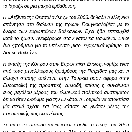
το Ισραήλ σε μια μακρά εμβάθυνση.
Η «Ατζέντα της Θεσσαλονίκης» του 2003, δηλαδή η ελληνική
απάντηση στη διάλυση της πρώην Γιουγκοσλαβίας με το
όνειρο των ευρωπαϊκών Βαλκανίων. Έχει ήδη επιτευχθεί
κατά το ήμισυ. Αναφέρομαι στα Ανατολικά Βαλκάνια. Είναι
ένα ζητούμενο για το υπόλοιπο μισό, εξαιρετικά κρίσιμο, τα
Δυτικά Βαλκάνια.
Η ένταξη της Κύπρου στην Ευρωπαϊκή Ένωση, νομίζω ένας
από τους μεγαλύτερους θριάμβους της Πατρίδας μας και η
αλλαγή στάσης απέναντι στην Τουρκία όσον αφορά στην
Ευρωπαϊκή της προοπτική. Δηλαδή, επίσης η συναίνεση
ενός μεγάλου μέρους του ελληνικού πολιτικού συστήματος
ότι θα ήταν ωφέλιμο για την Ελλάδα, η Τουρκία να αποκτήσει
μία στενή σχέση και ίσως κάποτε να γινόταν μέλος της
Ευρωπαϊκής μας οικογένειας.
Σε αυτό το επίπεδο συναινέσεων ήρθε το τέλος του 20ου
αιώνα και η είσοδος στον 21ο αιώνα με μία μεγάλη