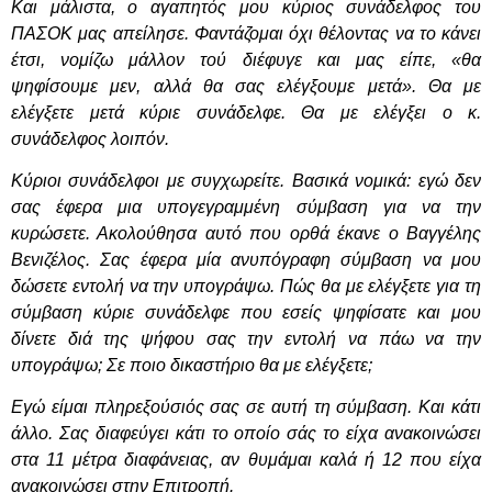
Και μάλιστα, ο αγαπητός μου κύριος συνάδελφος του
ΠΑΣΟΚ μας απείλησε. Φαντάζομαι όχι θέλοντας να το κάνει
έτσι, νομίζω μάλλον τού διέφυγε και μας είπε, «θα
ψηφίσουμε μεν, αλλά θα σας ελέγξουμε μετά». Θα με
ελέγξετε μετά κύριε συνάδελφε. Θα με ελέγξει ο κ.
συνάδελφος λοιπόν.
Κύριοι συνάδελφοι με συγχωρείτε. Βασικά νομικά: εγώ δεν
σας έφερα μια υπογεγραμμένη σύμβαση για να την
κυρώσετε. Ακολούθησα αυτό που ορθά έκανε ο Βαγγέλης
Βενιζέλος. Σας έφερα μία ανυπόγραφη σύμβαση να μου
δώσετε εντολή να την υπογράψω. Πώς θα με ελέγξετε για τη
σύμβαση κύριε συνάδελφε που εσείς ψηφίσατε και μου
δίνετε διά της ψήφου σας την εντολή να πάω να την
υπογράψω; Σε ποιο δικαστήριο θα με ελέγξετε;
Εγώ είμαι πληρεξούσιός σας σε αυτή τη σύμβαση. Και κάτι
άλλο. Σας διαφεύγει κάτι το οποίο σάς το είχα ανακοινώσει
στα 11 μέτρα διαφάνειας, αν θυμάμαι καλά ή 12 που είχα
ανακοινώσει στην Επιτροπή.