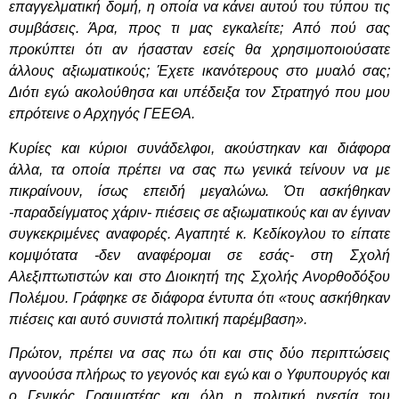
επαγγελματική δομή, η οποία να κάνει αυτού του τύπου τις
συμβάσεις. Άρα, προς τι μας εγκαλείτε; Από πού σας
προκύπτει ότι αν ήσασταν εσείς θα χρησιμοποιούσατε
άλλους αξιωματικούς; Έχετε ικανότερους στο μυαλό σας;
Διότι εγώ ακολούθησα και υπέδειξα τον Στρατηγό που μου
επρότεινε ο Αρχηγός ΓΕΕΘΑ.
Κυρίες και κύριοι συνάδελφοι, ακούστηκαν και διάφορα
άλλα, τα οποία πρέπει να σας πω γενικά τείνουν να με
πικραίνουν, ίσως επειδή μεγαλώνω. Ότι ασκήθηκαν
-παραδείγματος χάριν- πιέσεις σε αξιωματικούς και αν έγιναν
συγκεκριμένες αναφορές. Αγαπητέ κ. Κεδίκογλου το είπατε
κομψότατα -δεν αναφέρομαι σε εσάς- στη Σχολή
Αλεξιπτωτιστών και στο Διοικητή της Σχολής Ανορθοδόξου
Πολέμου. Γράφηκε σε διάφορα έντυπα ότι «τους ασκήθηκαν
πιέσεις και αυτό συνιστά πολιτική παρέμβαση».
Πρώτον, πρέπει να σας πω ότι και στις δύο περιπτώσεις
αγνοούσα πλήρως το γεγονός και εγώ και ο Υφυπουργός και
ο Γενικός Γραμματέας και όλη η πολιτική ηγεσία του