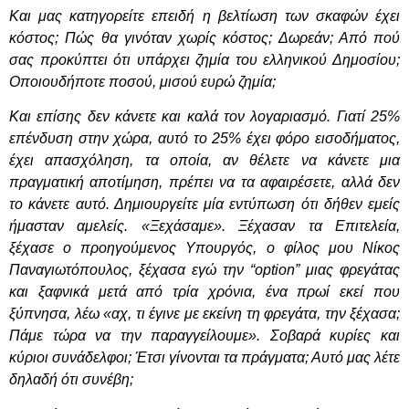
Και μας κατηγορείτε επειδή η βελτίωση των σκαφών έχει
κόστος; Πώς θα γινόταν χωρίς κόστος; Δωρεάν; Από πού
σας προκύπτει ότι υπάρχει ζημία του ελληνικού Δημοσίου;
Οποιουδήποτε ποσού, μισού ευρώ ζημία;
Και επίσης δεν κάνετε και καλά τον λογαριασμό. Γιατί 25%
επένδυση στην χώρα, αυτό το 25% έχει φόρο εισοδήματος,
έχει απασχόληση, τα οποία, αν θέλετε να κάνετε μια
πραγματική αποτίμηση, πρέπει να τα αφαιρέσετε, αλλά δεν
το κάνετε αυτό. Δημιουργείτε μία εντύπωση ότι δήθεν εμείς
ήμασταν αμελείς. «Ξεχάσαμε». Ξέχασαν τα Επιτελεία,
ξέχασε ο προηγούμενος Υπουργός, ο φίλος μου Νίκος
Παναγιωτόπουλος, ξέχασα εγώ την “
option
” μιας φρεγάτας
και ξαφνικά μετά από τρία χρόνια, ένα πρωί εκεί που
ξύπνησα, λέω «αχ, τι έγινε με εκείνη τη φρεγάτα, την ξέχασα;
Πάμε τώρα να την παραγγείλουμε». Σοβαρά κυρίες και
κύριοι συνάδελφοι; Έτσι γίνονται τα πράγματα; Αυτό μας λέτε
δηλαδή ότι συνέβη;