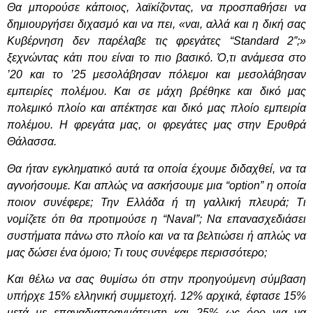
Θα μπορούσε κάποιος, λαϊκίζοντας, να προσπαθήσει να
δημιουργήσει διχασμό και να πει, «ναι, αλλά και η δική σας
Κυβέρνηση δεν παρέλαβε τις φρεγάτες “
Standard
2”;»
ξεχνώντας κάτι που είναι το πιο βασικό. Ό,τι ανάμεσα στο
’20 και το ’25 μεσολάβησαν πόλεμοι και μεσολάβησαν
εμπειρίες πολέμου. Και σε μάχη βρέθηκε και δικό μας
πολεμικό πλοίο και απέκτησε και δικό μας πλοίο εμπειρία
πολέμου. Η φρεγάτα μας, οι φρεγάτες μας στην Ερυθρά
Θάλασσα.
Θα ήταν εγκληματικό αυτά τα οποία έχουμε διδαχθεί, να τα
αγνοήσουμε. Και απλώς να ασκήσουμε μια “
option
” η οποία
ποιον συνέφερε; Την Ελλάδα ή τη γαλλική πλευρά; Τι
νομίζετε ότι θα προτιμούσε η “
Naval
”; Να επανασχεδιάσει
συστήματα πάνω στο πλοίο και να τα βελτιώσει ή απλώς να
μας δώσει ένα όμοιο; Τι τους συνέφερε περισσότερο;
Και θέλω να σας θυμίσω ότι στην προηγούμενη σύμβαση
υπήρχε 15% ελληνική συμμετοχή. 12% αρχικά, έφτασε 15%
μετά με επαναδιαπραγμάτευση και 25% ως όρο για να