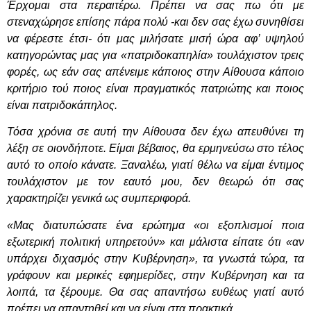
Έρχομαι στα περαιτέρω. Πρέπει να σας πω ότι με
στεναχώρησε επίσης πάρα πολύ -και δεν σας έχω συνηθίσει
να φέρεστε έτσι- ότι μας μιλήσατε μισή ώρα αφ’ υψηλού
κατηγορώντας μας για «πατριδοκαπηλία» τουλάχιστον τρεις
φορές, ως εάν σας απένειμε κάποιος στην Αίθουσα κάποιο
κριτήριο τού ποιος είναι πραγματικός πατριώτης και ποιος
είναι πατριδοκάπηλος.
Τόσα χρόνια σε αυτή την Αίθουσα δεν έχω απευθύνει τη
λέξη σε οιονδήποτε. Είμαι βέβαιος, θα ερμηνεύσω στο τέλος
αυτό το οποίο κάνατε. Ξαναλέω, γιατί θέλω να είμαι έντιμος
τουλάχιστον με τον εαυτό μου, δεν θεωρώ ότι σας
χαρακτηρίζει γενικά ως συμπεριφορά.
«Μας διατυπώσατε ένα ερώτημα «οι εξοπλισμοί ποια
εξωτερική πολιτική υπηρετούν» και μάλιστα είπατε ότι «αν
υπάρχει διχασμός στην Κυβέρνηση», τα γνωστά τώρα, τα
γράφουν και μερικές εφημερίδες, στην Κυβέρνηση και τα
λοιπά, τα ξέρουμε. Θα σας απαντήσω ευθέως γιατί αυτό
πρέπει να απαντηθεί και να είναι στα πρακτικά.