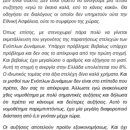
Δεν είναι σωστό. Δεν είναι σωστό να ανοίγουμε μια τέτοια
συζήτηση «εγώ το έκανα καλά, εσύ το κάνεις κακά». Θα
οδηγήσει σε διαλόγους οι οποίοι δεν υπηρετούν ούτε την
Εθνική Ασφάλεια, ούτε το συμφέρον της χώρας.
Όπως επίσης, με στενοχωρεί πάρα πολύ να γίνεται
εκμετάλλευση του γεγονότος της παραιτήσεως στελεχών των
Ενόπλων Δυνάμεων. Υπάρχει πρόβλημα; Βεβαίως υπάρχει
πρόβλημα και δεν σας το απέκρυψα από την πρώτη στιγμή.
Και βεβαίως έχει μεγαλώσει ο αριθμός και εξήγησα το γιατί.
Αυτή τη στιγμή η ανεργία στην Ελλάδα υπολείπεται του 8%.
Ο ιδιωτικός τομέας στα άξια στελέχη δίνει καλά χρήματα.
Και
οι μισθοί των Ενόπλων Δυνάμεων δεν είναι στο επίπεδο που
πρέπει, δεν σας το απέκρυψα. Άλλωστε εγώ ανακοίνωσα
χθες νομοθέτημα με πολύ σημαντικές αυξήσεις και δήλωσα
ότι πρέπει να κάνουμε και δεύτερες αυξήσεις. Αυτό το
νομοθέτημα παρεμπιπτόντως, έχει μία μεγάλη διαφοροποιό
διάσταση από ό,τι γινόταν μέχρι τώρα.
Οι αυξήσεις αποτελούν προϊόν εξοικονομήσεως. Και όχι