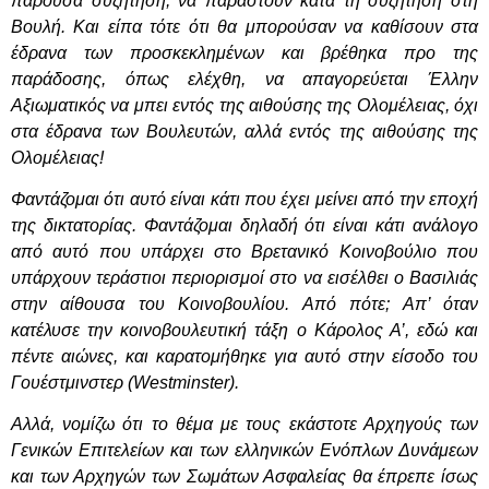
παρούσα συζήτηση, να παραστούν κατά τη συζήτηση στη
Βουλή. Και είπα τότε ότι θα μπορούσαν να καθίσουν στα
έδρανα των προσκεκλημένων και βρέθηκα προ της
παράδοσης, όπως ελέχθη, να απαγορεύεται Έλλην
Αξιωματικός να μπει εντός της αιθούσης της Ολομέλειας, όχι
στα έδρανα των Βουλευτών, αλλά εντός της αιθούσης της
Ολομέλειας!
Φαντάζομαι ότι αυτό είναι κάτι που έχει μείνει από την εποχή
της δικτατορίας. Φαντάζομαι δηλαδή ότι είναι κάτι ανάλογο
από αυτό που υπάρχει στο Βρετανικό Κοινοβούλιο που
υπάρχουν τεράστιοι περιορισμοί στο να εισέλθει ο Βασιλιάς
στην αίθουσα του Κοινοβουλίου. Από πότε; Απ’ όταν
κατέλυσε την κοινοβουλευτική τάξη ο Κάρολος Α’, εδώ και
πέντε αιώνες, και καρατομήθηκε για αυτό στην είσοδο του
Γουέστμινστερ (
Westminster
).
Αλλά, νομίζω ότι το θέμα με τους
εκάστοτε Αρχηγούς των
Γενικών Επιτελείων και των ελληνικών Ενόπλων Δυνάμεων
και των Αρχηγών των Σωμάτων Ασφαλείας θα έπρεπε ίσως