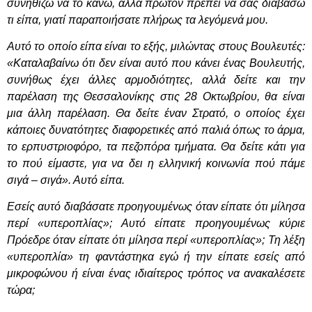
συνηθίζω να το κάνω, αλλά πρώτον πρέπει να σας διαβάσω
τι είπα, γιατί παραποιήσατε πλήρως τα λεγόμενά μου.
Αυτό το οποίο είπα είναι το εξής, μιλώντας στους Βουλευτές:
«Καταλαβαίνω ότι δεν είναι αυτό που κάνει ένας Βουλευτής,
συνήθως έχει άλλες αρμοδιότητες, αλλά δείτε και την
παρέλαση της Θεσσαλονίκης στις 28 Οκτωβρίου, θα είναι
μια άλλη παρέλαση. Θα δείτε έναν Στρατό, ο οποίος έχει
κάποιες δυνατότητες διαφορετικές από παλιά όπως το άρμα,
το ερπυστριοφόρο, τα πεζοπόρα τμήματα. Θα δείτε κάτι για
το πού είμαστε, για να δει η ελληνική κοινωνία πού πάμε
σιγά – σιγά». Αυτό είπα.
Εσείς αυτό διαβάσατε προηγουμένως όταν είπατε ότι μίλησα
περί «υπεροπλίας»; Αυτό είπατε προηγουμένως κύριε
Πρόεδρε όταν είπατε ότι μίλησα περί «υπεροπλίας»; Τη λέξη
«υπεροπλία» τη φαντάστηκα εγώ ή την είπατε εσείς από
μικροφώνου ή είναι ένας ιδιαίτερος τρόπος να ανακαλέσετε
τώρα;