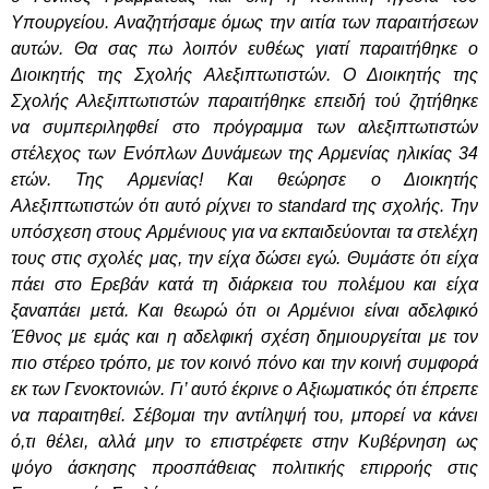
Υπουργείου. Αναζητήσαμε όμως την αιτία των παραιτήσεων
αυτών. Θα σας πω λοιπόν ευθέως γιατί παραιτήθηκε ο
Διοικητής της Σχολής Αλεξιπτωτιστών. Ο Διοικητής της
Σχολής Αλεξιπτωτιστών παραιτήθηκε επειδή τού ζητήθηκε
να συμπεριληφθεί στο πρόγραμμα των αλεξιπτωτιστών
στέλεχος των Ενόπλων Δυνάμεων της Αρμενίας ηλικίας 34
ετών. Της Αρμενίας! Και θεώρησε ο Διοικητής
Αλεξιπτωτιστών ότι αυτό ρίχνει το
standard
της σχολής. Την
υπόσχεση στους Αρμένιους για να εκπαιδεύονται τα στελέχη
τους στις σχολές μας, την είχα δώσει εγώ. Θυμάστε ότι είχα
πάει στο Ερεβάν κατά τη διάρκεια του πολέμου και είχα
ξαναπάει μετά. Και θεωρώ ότι οι Αρμένιοι είναι αδελφικό
Έθνος με εμάς και η αδελφική σχέση δημιουργείται με τον
πιο στέρεο τρόπο, με τον κοινό πόνο και την κοινή συμφορά
εκ των Γενοκτονιών. Γι’ αυτό έκρινε ο Αξιωματικός ότι έπρεπε
να παραιτηθεί. Σέβομαι την αντίληψή του, μπορεί να κάνει
ό,τι θέλει, αλλά μην το επιστρέφετε στην Κυβέρνηση ως
ψόγο άσκησης προσπάθειας πολιτικής επιρροής στις