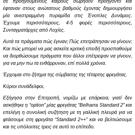
σε προηγούμενους καιρούς σωρηδόν προήγοντο και
έφταναν στους ανώτατους βαθμούς έχοντας δημιουργήσει
μία ανεστραμμένη πυραμίδα στις Ένοπλες Δυνάμεις.
Έχουμε περισσότερους, 4-5 φορές περισσότερους,
Συνταγματάρχες από Λοχίες.
Αυτά τα πράγματα πώς έγιναν; Πώς επετράπησαν να γίνουν;
Και πώς μπορεί να μας ασκείτε κριτική επειδή προσπαθούμε
να διορθώσουμε πράγματα που άλλοι επέτρεψαν να γίνουν,
για να μην πω τα ενθάρρυναν, επί πολλά χρόνια.
Έρχομαι στο ζήτημα της σύμβασης της τέταρτης φρεγάτας.
Κύριοι συνάδελφοι,
Εξήγησα στην Επιτροπή, νομίζω με επάρκεια, γιατί δεν
ασκήθηκε η “
option
” μίας φρεγάτας “Belharra
Standard
2” και
επελέγη η συνολική συζήτηση με τη γαλλική πλευρά για να
φτάσουμε στη φρεγάτα “
Standard
2++” και να βελτιώσουμε
και τις υπόλοιπες τρεις σε αυτό το επίπεδο.