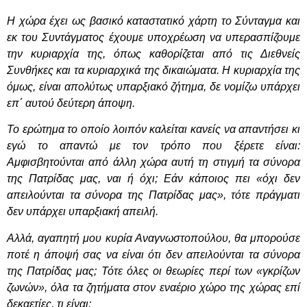
Η χώρα έχει ως βασικό καταστατικό χάρτη το Σύνταγμα και
εκ του Συντάγματος έχουμε υποχρέωση να υπερασπίζουμε
την κυριαρχία της, όπως καθορίζεται από τις Διεθνείς
Συνθήκες και τα κυριαρχικά της δικαιώματα. Η κυριαρχία της
όμως, είναι απολύτως υπαρξιακό ζήτημα, δε νομίζω υπάρχει
επ΄ αυτού δεύτερη άποψη.
Το ερώτημα το οποίο λοιπόν καλείται κανείς να απαντήσει κι
εγώ το απαντώ με τον τρόπο που ξέρετε είναι:
Αμφισβητούνται από άλλη χώρα αυτή τη στιγμή τα σύνορα
της Πατρίδας μας, ναι ή όχι; Εάν κάποιος πει «όχι δεν
απειλούνται τα σύνορα της Πατρίδας μας», τότε πράγματι
δεν υπάρχει υπαρξιακή απειλή.
Αλλά, αγαπητή μου κυρία Αναγνωστοπούλου, θα μπορούσε
ποτέ η άποψή σας να είναι ότι δεν απειλούνται τα σύνορα
της Πατρίδας μας; Τότε όλες οι θεωρίες περί των «γκρίζων
ζωνών», όλα τα ζητήματα στον εναέριο χώρο της χώρας επί
δεκαετίες, τι είναι;