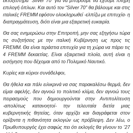
εκτοξευτήρα “
Silver
70” για να μπορούμε να έχουμε πλήρη
επιλογή όπλων. Και αυτό τον “
Silver
70” θα βάλουμε και στις
ιταλικές
FREMM
εφόσον ολοκληρωθεί -ελπίζω με επιτυχία- η
διαπραγμάτευση, διότι είναι μια εξαιρετική ευκαιρία.
Θα σας ενημερώσω στην Επιτροπή, μην σας εξηγήσω τώρα
τις συζητήσεις με την ιταλική Κυβέρνηση ως προς τις
FREM
Μ. Θα είναι τεράστια επιτυχία για τη χώρα να πάρει τις
4
FREMM
δεκαετίας. Είναι εξαιρετικά πλοία, αυτή είναι η
εισήγηση που δέχομαι από το Πολεμικό Ναυτικό.
Κυρίες και κύριοι συνάδελφοι,
Θα ήθελα και πάλι ειλικρινά να σας παρακαλέσω θερμά, δεν
είμαι αφελής, δεν αγνοώ το πολιτικό κλίμα, δεν αγνοώ τους
πειρασμούς που δημιουργούνται στην Αντιπολίτευση
-απολύτως κατανοητοί- την τελευταία διετία μιας
κυβερνητικής θητείας, όταν αρχίζει και διαγράφεται στον
ορίζοντα η πιθανότητα εκλογών ως πρόβλεψη. Δεν λέω, ο
Πρωθυπουργός έχει σαφώς πει ότι εκλογές θα γίνουν το ’27