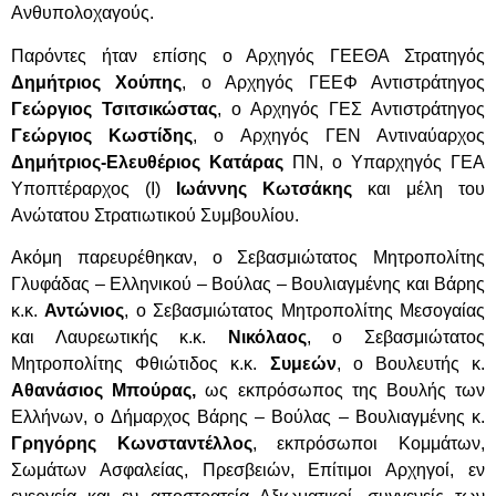
Ανθυπολοχαγούς.
Παρόντες ήταν επίσης ο Αρχηγός ΓΕΕΘΑ Στρατηγός
Δημήτριος Χούπης
, ο Αρχηγός ΓΕΕΦ Αντιστράτηγος
Γεώργιος Τσιτσικώστας
, ο Αρχηγός ΓΕΣ Αντιστράτηγος
Γεώργιος Κωστίδης
, ο Αρχηγός ΓΕΝ Αντιναύαρχος
Δημήτριος-Ελευθέριος Κατάρας
ΠΝ,
o
Υπαρχηγός ΓΕΑ
Υποπτέραρχος (Ι)
Ιωάννης Κωτσάκης
και μέλη του
Ανώτατου Στρατιωτικού Συμβουλίου.
Ακόμη παρευρέθηκαν, ο Σεβασμιώτατος Μητροπολίτης
Γλυφάδας – Ελληνικού – Βούλας – Βουλιαγμένης και Βάρης
κ.κ.
Αντώνιος
,
ο Σεβασμιώτατος
Μητροπολίτης Μεσογαίας
και Λαυρεωτικής κ.κ.
Νικόλαος
, ο Σεβασμιώτατος
Μητροπολίτης Φθιώτιδος κ.κ.
Συμεών
, ο Βουλευτής κ.
Αθανάσιος Μπούρας,
ως εκπρόσωπος της Βουλής των
Ελλήνων, ο Δήμαρχος Βάρης – Βούλας – Βουλιαγμένης κ.
Γρηγόρης Κωνσταντέλλος
, εκπρόσωποι Κομμάτων,
Σωμάτων Ασφαλείας, Πρεσβειών, Επίτιμοι Αρχηγοί, εν