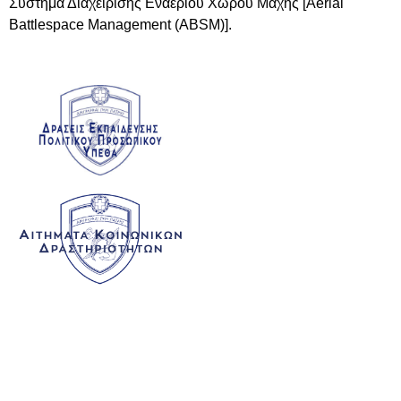
Σύστημα Διαχείρισης Εναερίου Χώρου Μάχης [Aerial
Battlespace Management (ABSM)].