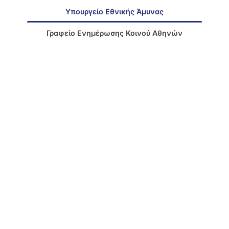
Υπουργείο Εθνικής Άμυνας
Γραφείο Ενημέρωσης Κοινού Αθηνών
Γραφείο Ενημέρωσης Κοινού Θεσσαλονίκης
Δνση
: Μεσογείων 227-231, Χολαργός Τ.Κ. 15561 –
Ελλάδα
[Χάρτης]
Τηλ.Κέντρο
: +30 210 6598100 – 200
Εάν επιθυμείτε να επικοινωνήσετε με το ΥΠΕΘΑ
για οποιοδήποτε θέμα σας, στείλτε μας e-mail
στο
:
minister@mod.mil.gr