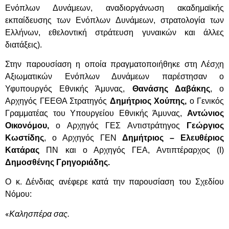
Ενόπλων Δυνάμεων, αναδιοργάνωση ακαδημαϊκής
εκπαίδευσης των Ενόπλων Δυνάμεων, στρατολογία των
Ελλήνων, εθελοντική στράτευση γυναικών και άλλες
διατάξεις).
Στην παρουσίαση η οποία πραγματοποιήθηκε στη Λέσχη
Αξιωματικών Ενόπλων Δυνάμεων παρέστησαν ο
Υφυπουργός Εθνικής Άμυνας,
Θανάσης Δαβάκης
, ο
Αρχηγός ΓΕΕΘΑ Στρατηγός
Δημήτριος Χούπης,
ο Γενικός
Γραμματέας του Υπουργείου Εθνικής Άμυνας,
Αντώνιος
Οικονόμου,
ο Αρχηγός ΓΕΣ Αντιστράτηγος
Γεώργιος
Κωστίδης
, ο Αρχηγός ΓΕΝ
Δημήτριος – Ελευθέριος
Κατάρας
ΠΝ και ο Αρχηγός ΓΕΑ, Αντιπτέραρχος (Ι)
Δημοσθένης Γρηγοριάδης.
Ο κ. Δένδιας ανέφερε κατά την παρουσίαση του Σχεδίου
Νόμου:
«
Καλησπέρα σας.