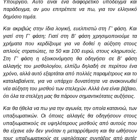
Υπουργείο. Αυτό είναι ένα διαφορετικό υπόδειγμα και
παράδειγμα, αν μου επιτρέπετε να πω, για τον ελληνικό
δημόσιο τομέα.
Και ακριβώς στην ίδια λογική, ευελπιστώ στη Γ’ φάση. Και
γιατί στη Γ’ φάση; Γιατί στη Β’ φάση χρησιμοποιούμε τα
χρήματα που κερδίζουμε για να δοθεί η αύξηση στους
απλούς στρατιώτες, τα 50 και 100 ευρώ, στους κληρωτούς.
Στη Γ’ φάση η εξοικονόμηση θα οδηγήσει σε Β’ φάση
αλλαγής του μισθολογίου, ελπίζω δηλαδή σε περίπου ένα
χρόνο, αλλά αυτό εξαρτάται από πολλές παραμέτρους και το
καταλαβαίνετε, για να υπάρχει δυνατότητα να ανακοινωθεί
νέα αύξηση του μισθού των στελεχών. Αλλά ένα είναι βέβαιο,
ότι όλα τα στελέχη μας θα πάρουν σημαντικότατες αυξήσεις.
Και θα ήθελα να πω για την αγωνία, την οποία κατανοώ, των
υπαξιωματικών. Οι όποιες αλλαγές θα οδηγήσουν στους
υπαξιωματικούς σε υψηλότερους μισθούς από αυτούς που
θα είχανε εάν δεν γινόταν η μεταρρύθμιση και θα ωθήσουν
τους υπαξιωματικούς σε υψηλότερες συντάξεις από αυτές