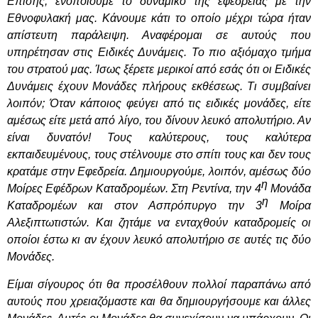
Επίσης, ενοποιούμε το δυναμικό της εφεδρείας με την
Εθνοφυλακή μας. Κάνουμε κάτι το οποίο μέχρι τώρα ήταν
απίστευτη παράλειψη. Αναφέρομαι σε αυτούς που
υπηρέτησαν στις Ειδικές Δυνάμεις. Το πιο αξιόμαχο τμήμα
του στρατού μας. Ίσως ξέρετε μερικοί από εσάς ότι οι Ειδικές
Δυνάμεις έχουν Μονάδες πλήρους εκθέσεως. Τι συμβαίνει
λοιπόν; Όταν κάποιος φεύγει από τις ειδικές μονάδες, είτε
αμέσως είτε μετά από λίγο, του δίνουν λευκό απολυτήριο. Αν
είναι δυνατόν! Τους καλύτερους, τους καλύτερα
εκπαιδευμένους, τους στέλνουμε στο σπίτι τους και δεν τους
κρατάμε στην Εφεδρεία. Δημιουργούμε, λοιπόν, αμέσως δύο
η
Μοίρες Εφέδρων Καταδρομέων. Στη Ρεντίνα, την 4
Μονάδα
η
Καταδρομέων και στον Ασπρόπυργο την 3
Μοίρα
Αλεξιπτωτιστών. Και ζητάμε να ενταχθούν καταδρομείς οι
οποίοι έστω κι αν έχουν λευκό απολυτήριο σε αυτές τις δύο
Μονάδες.
Είμαι σίγουρος ότι θα προσέλθουν πολλοί παραπάνω από
αυτούς που χρειαζόμαστε και θα δημιουργήσουμε και άλλες