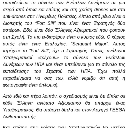
εκπαιδεύεται το σύνολο των Ενόπλων Δυνάμεων σε μια
σειρά από όπλα και επίσης και στη χρήση drones και στα
anti-drones στις Ηνωμένες Πολιτείες. Δίπλα από μένα είναι ο
Διοικητής του “Fort Sill” που είναι ένας Στρατηγός δύο
αστέρων. Εδώ είναι δύο Έλληνες Αξιωματικοί που φοιτούν
στη Σχολή. Το πιο ενδιαφέρον είναι ο κύριος εδώ. Ο κύριος
αυτός είναι ένας Επιλοχίας, “Sergeant Major”. Αυτός
«τρέχει» το “Fort Sill”, όχι ο Στρατηγός. Όπως, ανάλογοι
Υπαξιωματικοί «τρέχουν» το σύνολο των Ενόπλων
Δυνάμεων των ΗΠΑ και είναι υπεύθυνοι για το σύνολο της
εκπαίδευσης του Στρατού των ΗΠΑ. Έχω πολλά
παραδείγματα να σας πω, αλλά νομίζω ότι αυτή η
φωτογραφία είναι δηλωτική.
Από εδώ και πέρα λοιπόν, ο σχεδιασμός είναι ότι δίπλα σε
κάθε Έλληνα ανώτατο Αξιωματικό θα υπάρχει ένας
Υπαξιωματικός. Θα υπάρχει δίπλα και στον Αρχηγό ΓΕΕΘΑ
Ανθυπασπιστής.
Και επίσης στις κρίσεις των Υπαξιωματικών θα μετέχει