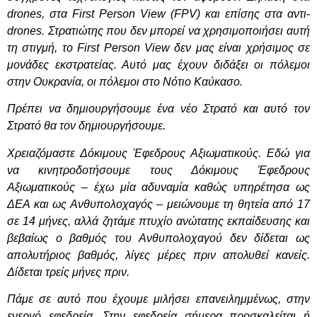
drones, στα
First
Person
View
(FPV) και επίσης στα αντι-
drones
. Στρατιώτης που δεν μπορεί να χρησιμοποιήσει αυτή
τη στιγμή, το
First
Person
View
δεν μας είναι χρήσιμος σε
μονάδες εκστρατείας. Αυτό μας έχουν διδάξει οι πόλεμοι
στην Ουκρανία, οι πόλεμοι στο Νότιο Καύκασο.
Πρέπει να δημιουργήσουμε ένα νέο Στρατό και αυτό τον
Στρατό θα τον δημιουργήσουμε.
Χρειαζόμαστε Δόκιμους Έφεδρους Αξιωματικούς. Εδώ για
να κινητροδοτήσουμε τους Δόκιμους Έφεδρους
Αξιωματικούς – έχω μία αδυναμία καθώς υπηρέτησα ως
ΔΕΑ και ως Ανθυπολοχαγός – μειώνουμε τη θητεία από 17
σε 14 μήνες, αλλά ζητάμε πτυχίο ανώτατης εκπαίδευσης και
βεβαίως ο βαθμός του Ανθυπολοχαγού δεν δίδεται ως
απολυτήριος βαθμός, λίγες μέρες πριν απολυθεί κανείς.
Δίδεται τρείς μήνες πριν.
Πάμε σε αυτό που έχουμε μιλήσει επανειλημμένως, στην
ενεργό εφεδρεία. Στην εφεδρεία σήμερα προσκαλείται ή