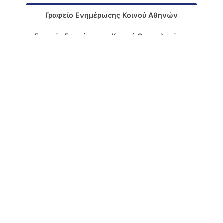
Γραφείο Ενημέρωσης Κοινού Αθηνών
Γραφείο Ενημέρωσης Κοινού Θεσσαλονίκης
Δνση
: Μεσογείων 227-231, Χολαργός Τ.Κ. 15561 –
Ελλάδα
[Χάρτης]
Τηλ.Κέντρο
: +30 210 6598100 – 200
Εάν επιθυμείτε να επικοινωνήσετε με το ΥΠΕΘΑ
για οποιοδήποτε θέμα σας, στείλτε μας e-mail
στο
:
minister@mod.mil.gr
Υλοποίηση:
Τμήμα Πληροφορικής ΥΠΕΘΑ
|
Δήλωση Προσβασιμότητας