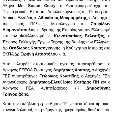
Αθήνα
Ms. Susan Geary
, ο Αντιπεριφερειάρχης της
Περιφερειακής Ενότητας Αιτωλοακαρνανίας της Περιφέρειας
Δυτικής Ελλάδας κ
. Αθανάσιος Μαυρομμάτης
, ο Δήμαρχος
της Ιεράς Πόλεως Μεσολογγίου
κ. Σπυρίδων
Διαμαντόπουλος
, ο Ιδρυτής της Εταιρίας για τον Ελληνισμό
και τον Φιλελληνισμό κ.
Κωνσταντίνος Βελέντζας
, ο
Έφορος Συλλογής Έργων Τέχνης της Βουλής των Ελλήνων
Δρ
Θεόδωρος Κουτσογιάννης
, η Καθηγήτρια Ιστορίας στο
ΕΚΠΑ Δρ
Ειρήνη Αποστόλου
κ. ά.
Από πλευράς στρατιωτικής ηγεσίας παρευρέθησαν ο
Αρχηγός ΓΕΕΘΑ Στρατηγός
Δημήτριος Χούπης
, ο Αρχηγός
ΓΕΣ Αντιστράτηγος
Γεώργιος Κωστίδης
, ο Αρχηγός ΓΕΝ
Αντιναύαρχος
Δημήτριος-Ελευθέριος Κατάρας
ΠΝ και ο
Αρχηγός ΓΕΑ Αντιπτέραρχος (Ι)
Δημοσθένης
Γρηγοριάδης
.
Κατά την εκδήλωση ερρίφθησαν 19 χαιρετιστήριοι τιμητικοί
κανονιοβολισμοί, εις μνήμην της ημερομηνίας θανάτου του