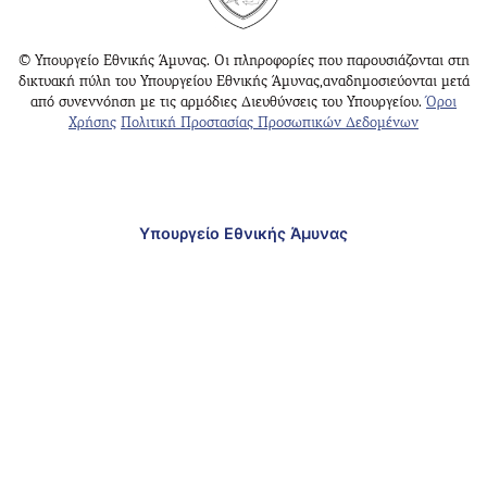
© Υπουργείο Εθνικής Άμυνας. Οι πληροφορίες που παρουσιάζονται στη
δικτυακή πύλη του Υπουργείου Εθνικής Άμυνας,αναδημοσιεύονται μετά
από συνεννόηση με τις αρμόδιες Διευθύνσεις του Υπουργείου.
Όροι
Χρήσης
Πολιτική Προστασίας Προσωπικών Δεδομένων
Υπουργείο Εθνικής Άμυνας
Γραφείο Ενημέρωσης Κοινού Αθηνών
Γραφείο Ενημέρωσης Κοινού Θεσσαλονίκης
Δνση
: Μεσογείων 227-231, Χολαργός Τ.Κ. 15561 –
Ελλάδα
[Χάρτης]
Τηλ.Κέντρο
: +30 210 6598100 – 200
Εάν επιθυμείτε να επικοινωνήσετε με το ΥΠΕΘΑ