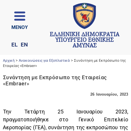
ΜΕΝΟΥ
ΕΛΛΗΝΙΚΗ ΔΗΜΟΚΡΑΤΙΑ
ΥΠΟΥΡΓΕΙΟ ΕΘΝΙΚΗΣ
EL
EN
ΑΜΥΝΑΣ
Αρχική
>
Ανακοινώσεις για Εξοπλιστικά
>
Συνάντηση με Εκπρόσωπο της
Εταιρείας «Embraer»
Συνάντηση με Εκπρόσωπο της Εταιρείας
«Embraer»
26 Ιανουαρίου, 2023
Την
Τετάρτη
25
Ιανουαρίου 2023
,
πραγματοποιήθηκε στ
ο
Γενικό Επιτελείο
Αεροπορίας (ΓΕΑ),
συνάντηση
της
εκπροσώπ
ου
της