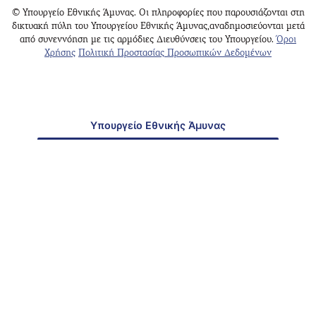
© Υπουργείο Εθνικής Άμυνας. Οι πληροφορίες που παρουσιάζονται στη
δικτυακή πύλη του Υπουργείου Εθνικής Άμυνας,αναδημοσιεύονται μετά
από συνεννόηση με τις αρμόδιες Διευθύνσεις του Υπουργείου.
Όροι
Χρήσης
Πολιτική Προστασίας Προσωπικών Δεδομένων
Υπουργείο Εθνικής Άμυνας
Γραφείο Ενημέρωσης Κοινού Αθηνών
Γραφείο Ενημέρωσης Κοινού Θεσσαλονίκης
Δνση
: Μεσογείων 227-231, Χολαργός Τ.Κ. 15561 –
Ελλάδα
[Χάρτης]
Τηλ.Κέντρο
: +30 210 6598100 – 200
Εάν επιθυμείτε να επικοινωνήσετε με το ΥΠΕΘΑ
για οποιοδήποτε θέμα σας, στείλτε μας e-mail