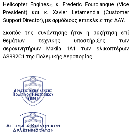
Helicopter
Engines
», κ.
Frederic
Fourciangue
(
Vice
President
) και κ.
Xavier
Letamendia
(
Customer
Support
Director
), με αρμόδιους επιτελείς της ΔΑΥ.
Σκοπός της συνάντησης ήταν η συζήτηση επί
θεμάτων τεχνικής υποστήριξης των
αεροκινητήρων
Makila
1
A
1 των ελικοπτέρων
AS
332
C
1 της Πολεμικής Αεροπορίας.