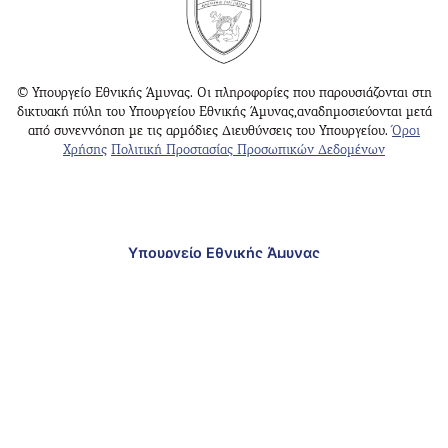
© Υπουργείο Εθνικής Άμυνας. Οι πληροφορίες που παρουσιάζονται στη
δικτυακή πύλη του Υπουργείου Εθνικής Άμυνας,αναδημοσιεύονται μετά
από συνεννόηση με τις αρμόδιες Διευθύνσεις του Υπουργείου.
Όροι
Χρήσης
Πολιτική Προστασίας Προσωπικών Δεδομένων
Υπουργείο Εθνικής Άμυνας
Γραφείο Ενημέρωσης Κοινού Αθηνών
Γραφείο Ενημέρωσης Κοινού Θεσσαλονίκης
Δνση
: Μεσογείων 227-231, Χολαργός Τ.Κ. 15561 –
Ελλάδα
[Χάρτης]
Τηλ.Κέντρο
: +30 210 6598100 – 200