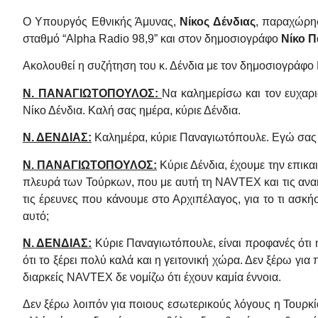
Ο Υπουργός Εθνικής Άμυνας,
Νίκος Δένδιας
, παραχώρη
σταθμό “Alpha Radio 98,9” και στον δημοσιογράφο
Νίκο 
Ακολουθεί η συζήτηση του κ. Δένδια με τον δημοσιογράφ
Ν. ΠΑΝΑΓΙΩΤΟΠΟΥΛΟΣ:
Να καλημερίσω και τον ευχαρι
Νίκο Δένδια. Καλή σας ημέρα, κύριε Δένδια.
Ν. ΔΕΝΔΙΑΣ:
Καλημέρα, κύριε Παναγιωτόπουλε. Εγώ σας ε
Ν. ΠΑΝΑΓΙΩΤΟΠΟΥΛΟΣ:
Κύριε Δένδια, έχουμε την επικα
πλευρά των Τούρκων, που με αυτή τη NAVTEX και τις ανακ
τις έρευνες που κάνουμε στο Αρχιπέλαγος, για το τι ασκή
αυτό;
Ν. ΔΕΝΔΙΑΣ:
Κύριε Παναγιωτόπουλε, είναι προφανές ότι 
ότι το ξέρει πολύ καλά και η γειτονική χώρα. Δεν ξέρω για
διαρκείς NAVTEX δε νομίζω ότι έχουν καμία έννοια.
Δεν ξέρω λοιπόν για ποιους εσωτερικούς λόγους η Τουρκία κ