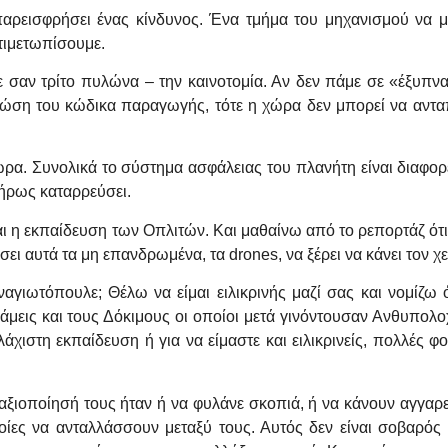
παρεισφρήσει ένας κίνδυνος. Ένα τμήμα του μηχανισμού να μ
ντιμετωπίσουμε.
ε σαν τρίτο πυλώνα – την καινοτομία. Αν δεν πάμε σε «έξυπνα
ώση του κώδικα παραγωγής, τότε η χώρα δεν μπορεί να ανταπ
χώρα. Συνολικά το σύστημα ασφάλειας του πλανήτη είναι διαφορ
λήρως καταρρεύσει.
αι η εκπαίδευση των Οπλιτών. Και μαθαίνω από το ρεπορτάζ ότι
ει αυτά τα μη επανδρωμένα, τα drones, να ξέρει να κάνει τον χε
αγιωτόπουλε; Θέλω να είμαι ειλικρινής μαζί σας και νομίζω ό
νάμεις και τους Δόκιμους οι οποίοι μετά γινόντουσαν Ανθυπολο
άχιστη εκπαίδευση ή για να είμαστε και ειλικρινείς, πολλές 
αξιοποίησή τους ήταν ή να φυλάνε σκοπιά, ή να κάνουν αγγαρεί
ίες να ανταλλάσσουν μεταξύ τους. Αυτός δεν είναι σοβαρός 