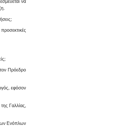
εσμεύεται να
ξη.
ήσεις;
ύ προσεκτικές
ίς;
 τον Πρόεδρο
ργός, εφόσον
της Γαλλίας,
ι των Ενόπλων