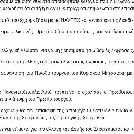
σουμε ότι αυτό συνιστά οποιαδήποτε ενέργεια που η Ελλάδα δ
να θεωρήσει ότι αυτή η NAVTEX πράγματι επιβάλλεται στην πρά
τό που έχουμε ζήσει με τις NAVTEX και γενικότερα τις διεκδικ
 είμαι ειλικρινής. Προσπαθώ οι διατυπώσεις μου να είναι πολ
ν ελληνική γλώσσα, για να μη χρησιμοποιήσω βαριές εκφράσεις.
 δει στο παρελθόν, είναι παντελώς εκτός πλαισίου, τι να πει κανε
νη συνάντηση του Πρωθυπουργού του Κυριάκου Μητσοτάκη με
ε Παναγιωτόπουλε. Αυτό πρέπει να το σχολιάσει ο Πρωθυπου
άσει την άποψη του Πρωθυπουργού.
α, είχαμε χθες την επίσκεψη της Υπουργού Ενόπλων Δυνάμεων 
ανέωση της Συμφωνίας, της Στρατηγικής Συμφωνίας.
ε και γι’ αυτό, για την αλλαγή της Δομής του Στρατεύματος κα