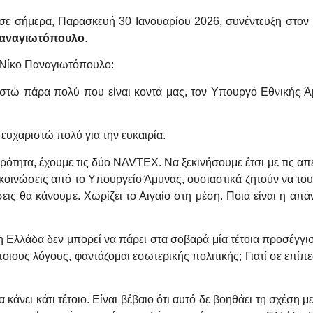
σε σήμερα, Παρασκευή 30 Ιανουαρίου 2026, συνέντευξη στον
Παναγιωτόπουλο
.
ο Νίκο Παναγιωτόπουλο:
στώ πάρα πολύ που είναι κοντά μας, τον Υπουργό Εθνικής Άμ
υχαριστώ πολύ για την ευκαιρία.
ιρότητα, έχουμε τις δύο NAVTEX. Να ξεκινήσουμε έτσι με τις απ
οινώσεις από το Υπουργείο Άμυνας, ουσιαστικά ζητούν να του
σεις θα κάνουμε. Χωρίζει το Αιγαίο στη μέση. Ποια είναι η απ
η Ελλάδα δεν μπορεί να πάρει στα σοβαρά μία τέτοια προσέγγι
 ποιους λόγους, φαντάζομαι εσωτερικής πολιτικής; Γιατί σε επίπε
άνει κάτι τέτοιο. Είναι βέβαιο ότι αυτό δε βοηθάει τη σχέση μ