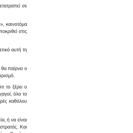
ετατραπεί σε
», καινοτόμα
οκριθεί στις
ετικό αυτή τη
 θα παίρνει ο
ιρισμό.
τι το ξέρει ο
χαγοί, όλο το
φορές καθόλου
α, ή να είναι
στρατός. Και