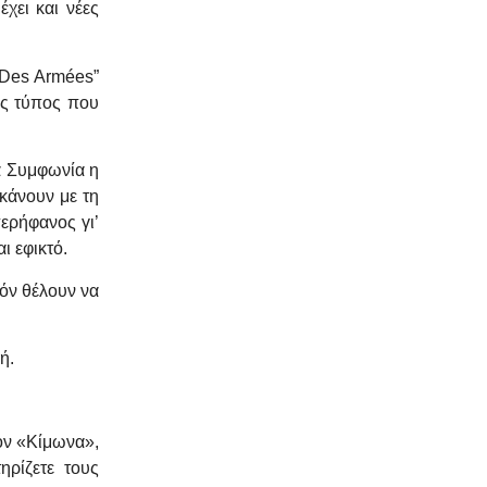
χει και νέες
“Des Armées”
θης τύπος που
ία Συμφωνία η
κάνουν με τη
περήφανος γι’
ι εφικτό.
όν θέλουν να
ή.
τον «Κίμωνα»,
ηρίζετε τους