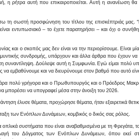
ή, η ρήτρα αυτή που επικαιροποιείται. Αυτή η ανανέωση θα έ
σω τη σωστή προσφώνηση του τίτλου της επισκέπτριάς μας. 
ι είναι εντυπωσιακό – το έχετε παρατηρήσει – και όχι ο συνή
ίας και ο σκοπός μας δεν είναι να την περιορίσουμε. Είναι μ
αμυντικής συνδρομής, υπάρχουν και άλλα άρθρα που έχουν να 
ε τη συναντίληψη. Δούλεψε αυτή η Συμφωνία. Εγώ είμαι πολύ υ
ς να εμβαθύνουμε και να διευρύνουμε στον βαθμό που αυτό είνα
ι πάρα πολύ γρήγορα και ο Πρωθυπουργός και ο Πρόεδρος Μακρ
να μπορέσει να υπογραφεί μέσα στην άνοιξη του 2026.
ντηση έλυσε θέματα, προχώρησε θέματα, ήταν εξαιρετικά θετικ
ιάταξη των Ενόπλων Δυνάμεων, κομβικός ο δικός σας ρόλος.
τα οπλικά συστήματα που είναι αναβαθμισμένα με τη Φρεγάτα, 
αλλαγή του Δόγματος των Ενόπλων Δυνάμεων, όπου εκεί στ