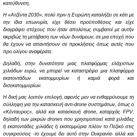
κατεύθυνση.
Η «Ατζέντα 2030», πολύ πριν η Ευρώπη καταλήξει σε κάτι με
την ίδια επωνυμία, είχε θέσει προϋποθέσεις και είχε
διαγράψει στόχους που ήταν απολύτως συμβατοί με αυτήν
ακριβώς τη μετάβαση των νέων δυνάμεων, σε μια εποχή που
θα έχουν να απαντήσουν σε προκλήσεις όπως αυτές που
προ ολίγου αναφέρατε.
Δηλαδή, στην δυνατότητα μιας πλατφόρμας ελάχιστων
χιλιάδων ευρώ, να μπορεί να καταστρέψει μια πλατφόρμα
εκατοντάδων εκατομμυρίων ή καμιά φορά και
δισεκατομμυρίων.
Η δική μας λοιπόν επιλογή, αφενός μεν να ενθαρρύνουμε τη
σύλληψη για την κατασκευή αντι-
drone
συστημάτων, όπως ο
«Κένταυρος», αλλά και κατασκευή
drone
, καταρχάς
FPV
,
δηλαδή των μικρών
drones
που χρησιμοποιεί κατά χιλιάδες
ή εκατοντάδες χιλιάδες ή εκατομμύρια πλέον το Πεζικό στις
συγκρούσεις -το έχουμε δει αυτό στην Ουκρανία- αλλά και