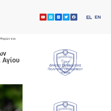
EL
EN
 Ψαρών και
ων
 Αγίου