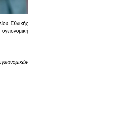
ίου Εθνικής
 υγειονομική
υγειονομικών