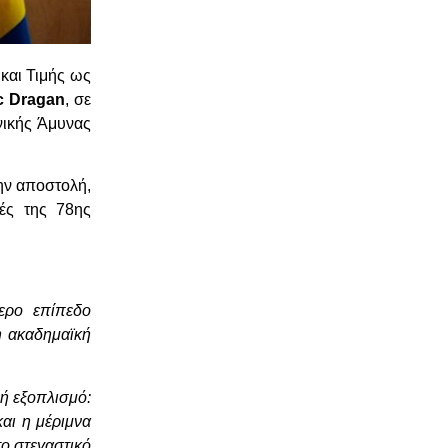
 και Τιμής ως
c Dragan
, σε
νικής Άμυνας
ην αποστολή,
ές της 78ης
ερο επίπεδο
η ακαδημαϊκή
ή εξοπλισμό:
αι η μέριμνα
ο στεγαστικό