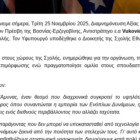
ένειμε σήμερα, Τρίτη 25 Νοεμβρίου 2025, Διαμνημόνευση Αξίας
ν Πρέσβη της Βοσνίας-Ερζεγοβίνης, Αντιστράτηγο ε.α
Vukovi
χολής. Τον Υφυπουργό υποδέχθηκε ο Διοικητής της Σχολής Εθ
 στους χώρους της Σχολής, ενημερώθηκε για την οργάνωση, τ
 επιμόρφωσης ενώ πραγματοποίησε ομιλία στους σπουδαστ
ων:
 Άμυνας, έναν θεσμό που διαχρονικά συγκροτεί το υψηλότ
ώρος όπου συναντώνται η εμπειρία των Ενόπλων Δυνάμεων, 
ς ενός διεθνούς περιβάλλοντος που αλλάζει ταχύτατα.
 παράγοντας που δεν μπορεί να υποκατασταθεί από τεχνολογία 
μεων ξεκινά από την ποιότητα των στελεχών τους. Γι’ αυτό κ
αβαθμίζουμε στρατιωτικά νοσοκομεία, διευρύνουμε κατά πολύ τ