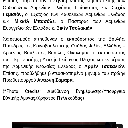
Επίσης, παρέστησαν ο Σεβασμιώτατος Μητροπολίτης των
Ορθοδόξων Αρμενίων Ελλάδας Επίσκοπος κ.κ.
Σαχάκ
Γεμισιάν
, ο Έξαρχος των Καθολικών Αρμενίων Ελλάδος
κ.κ.
Μικαέλ Μπασάλε,
ο Πάστορας των Αρμενίων
Ευαγγελιστών Ελλάδας κ.
Βικέν Τσολακιάν
.
Χαιρετισμούς απηύθυναν ο εκπρόσωπος της Βουλής,
Πρόεδρος της Κοινοβουλευτικής Ομάδας Φιλίας Ελλάδας –
Αρμενίας Βουλευτής Βασίλης Οικονόμου, ο εκπρόσωπος
του Περιφερειάρχη Αττικής Γεώργιος Βλάχος και εκ μέρους
της Αρμενικής Νεολαίας Ελλάδας ο
Αρμέν Τσακαλιάν
.
Επίσης, προβλήθηκε βιντεοσκοπημένο μήνυμα του πρώην
Πρωθυπουργού
Αντώνη Σαμαρά.
(*
Phot
ο
Credits
: Διεύθυνση Ενημέρωσης/Υπουργείο
Εθνικής Άμυνας/Χρήστος Πελεκούδας)