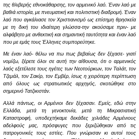
της θλιβερής εθνοκάθαρσης, τον αρμενικό λαό. Έναν λαό με
βαθιά ιστορία, με πνευματική και πολιτιστική διαδρομή. Έναν
λαό που αγκάλιασε τον Χριστιανισμό ως επίσημη θρησκεία
με τη δική του ιδιαίτερη γλώσσα-την ακούσαμε πριν- με
αλφάβητο με ανθεκτική και σημαντική ταυτότητα και έναν λαό
που με εμάς τους Έλληνες συμπορεύτηκε.
Με έναν λαό- θέλω να πω πως βεβαίως δεν ξέχασε- γιατί
νομίζω, ξέρετε όλοι σε αυτή την αίθουσα, ότι ο αρμενικός
λαός εξετέλεσε τους ηγέτες των Νεοτούρκων, τον Ταλάτ, τον
Τζεμάλ, τον Σακίρ, τον Εμβέρ, ίσως η χειρότερη περίπτωση
από όλους ως στρατιωτικός αρχηγός, σκοτώθηκε στο
σημερινό Τατζικιστάν.
Αλλά πάντως, οι Αρμένιοι δεν ξέχασαν. Εμείς, εδώ στην
Ελλάδα, μετά τη γενοκτονία, μετά τη Μικρασιατική
Καταστροφή, υποδεχτήκαμε δεκάδες χιλιάδες Αρμένιους
αδελφούς μας, πρόσφυγες που ξεριζώθηκαν από τις
πατρογονικές τους εστίες. Που γνώρισαν κι αυτοί τους