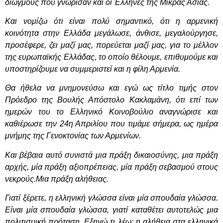
διωγμούς που γνώρισαν και οι Έλληνες της Μικράς Ασίας.
Και νομίζω ότι είναι πολύ σημαντικό, ότι η αρμενική
κοινότητα στην Ελλάδα μεγάλωσε, άνθισε, μεγαλούργησε,
προσέφερε, ζει μαζί μας, πορεύεται μαζί μας, για το μέλλον
της ευρωπαϊκής Ελλάδας, το οποίο θέλουμε, επιθυμούμε και
υποστηρίζουμε να συμμεριστεί και η φίλη Αρμενία.
Θα ήθελα να μνημονεύσω και εγώ ως τίτλο τιμής στον
Πρόεδρο της Βουλής Απόστολο Κακλαμάνη, ότι επί των
ημερών του το Ελληνικό Κοινοβούλιο αναγνώρισε και
καθιέρωσε την 24η Απριλίου που τιμάμε σήμερα, ως ημέρα
μνήμης της Γενοκτονίας των Αρμενίων.
Και βέβαια αυτό συνιστά μια πράξη δικαιοσύνης, μια πράξη
αρχής, μία πράξη αξιοπρέπειας, μία πράξη σεβασμού στους
νεκρούς.Μια πράξη αλήθειας.
Γιατί ξέρετε, η ελληνική γλώσσα είναι μία σπουδαία γλώσσα.
Είναι μία σπουδαία γλώσσα, γιατί καταθέτει αυτοτελώς μια
πολιτισμική πρόταση. Εξηγώ τι λέω: η αλήθεια στα ελληνικά