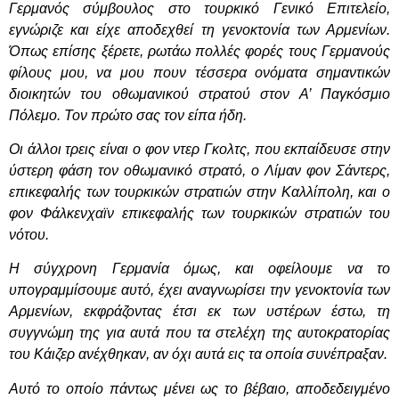
Γερμανός σύμβουλος στο τουρκικό Γενικό Επιτελείο,
εγνώριζε και είχε αποδεχθεί τη γενοκτονία των Αρμενίων.
Όπως επίσης ξέρετε, ρωτάω πολλές φορές τους Γερμανούς
φίλους μου, να μου πουν τέσσερα ονόματα σημαντικών
διοικητών του οθωμανικού στρατού στον Α’ Παγκόσμιο
Πόλεμο. Τον πρώτο σας τον είπα ήδη.
Οι άλλοι τρεις είναι ο φον ντερ Γκολτς, που εκπαίδευσε στην
ύστερη φάση τον οθωμανικό στρατό, ο Λίμαν φον Σάντερς,
επικεφαλής των τουρκικών στρατιών στην Καλλίπολη, και ο
φον Φάλκενχαϊν επικεφαλής των τουρκικών στρατιών του
νότου.
Η σύγχρονη Γερμανία όμως, και οφείλουμε να το
υπογραμμίσουμε αυτό, έχει αναγνωρίσει την γενοκτονία των
Αρμενίων, εκφράζοντας έτσι εκ των υστέρων έστω, τη
συγγνώμη της για αυτά που τα στελέχη της αυτοκρατορίας
του Κάιζερ ανέχθηκαν, αν όχι αυτά εις τα οποία συνέπραξαν.
Αυτό το οποίο πάντως μένει ως το βέβαιο, αποδεδειγμένο