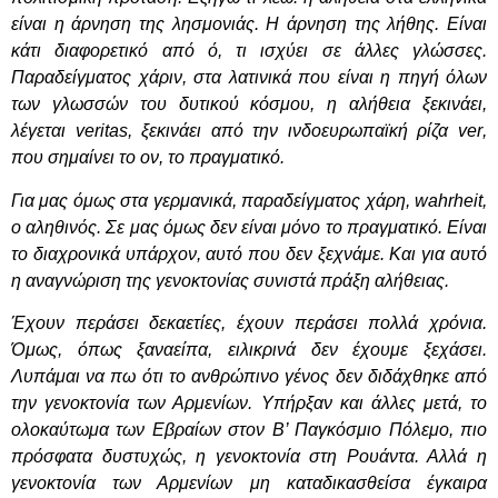
είναι η άρνηση της λησμονιάς. Η άρνηση της λήθης. Είναι
κάτι διαφορετικό από ό, τι ισχύει σε άλλες γλώσσες.
Παραδείγματος χάριν, στα λατινικά που είναι η πηγή όλων
των γλωσσών του δυτικού κόσμου, η αλήθεια ξεκινάει,
λέγεται
veritas
, ξεκινάει από την ινδοευρωπαϊκή ρίζα
ver
,
που σημαίνει το ον, το πραγματικό.
Για μας όμως στα γερμανικά, παραδείγματος χάρη,
w
ahrheit,
ο αληθινός. Σε μας όμως δεν είναι μόνο το πραγματικό. Είναι
το διαχρονικά υπάρχον, αυτό που δεν ξεχνάμε. Και για αυτό
η αναγνώριση της γενοκτονίας συνιστά πράξη αλήθειας.
Έχουν περάσει δεκαετίες, έχουν περάσει πολλά χρόνια.
Όμως, όπως ξαναείπα, ειλικρινά δεν έχουμε ξεχάσει.
Λυπάμαι να πω ότι το ανθρώπινο γένος δεν διδάχθηκε από
την γενοκτονία των Αρμενίων. Υπήρξαν και άλλες μετά, το
ολοκαύτωμα των Εβραίων στον Β’ Παγκόσμιο Πόλεμο, πιο
πρόσφατα δυστυχώς, η γενοκτονία στη Ρουάντα. Αλλά η
γενοκτονία των Αρμενίων μη καταδικασθείσα έγκαιρα