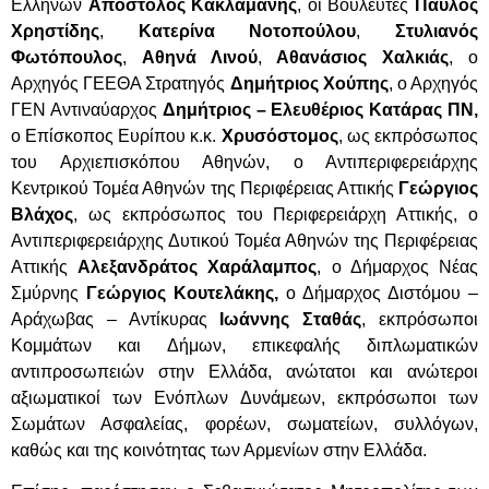
Ελλήνων
Απόστολος Κακλαμάνης
, οι Βουλευτές
Παύλος
Χρηστίδης
,
Κατερίνα Νοτοπούλου
,
Στυλιανός
Φωτόπουλος
,
Αθηνά Λινού
,
Αθανάσιος Χαλκιάς
, ο
Αρχηγός ΓΕΕΘΑ Στρατηγός
Δημήτριος Χούπης
, ο Αρχηγός
ΓΕΝ Αντιναύαρχος
Δημήτριος – Ελευθέριος Κατάρας ΠΝ,
ο Επίσκοπος Ευρίπου κ.κ.
Χρυσόστομος
, ως εκπρόσωπος
του Αρχιεπισκόπου Αθηνών, ο Αντιπεριφερειάρχης
Κεντρικού Τομέα Αθηνών της Περιφέρειας Αττικής
Γεώργιος
Βλάχος
, ως εκπρόσωπος του Περιφερειάρχη Αττικής, ο
Αντιπεριφερειάρχης Δυτικού Τομέα Αθηνών της Περιφέρειας
Αττικής
Αλεξανδράτος Χαράλαμπος
, ο Δήμαρχος Νέας
Σμύρνης
Γεώργιος Κουτελάκης,
ο
Δήμαρχος Διστόμου –
Αράχωβας – Αντίκυρας
Ιωάννης Σταθάς
, εκπρόσωποι
Κομμάτων και Δήμων, επικεφαλής διπλωματικών
αντιπροσωπειών στην Ελλάδα, ανώτατοι και ανώτεροι
αξιωματικοί των Ενόπλων Δυνάμεων, εκπρόσωποι των
Σωμάτων Ασφαλείας, φορέων, σωματείων, συλλόγων,
καθώς και της κοινότητας των Αρμενίων στην Ελλάδα.