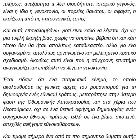
πλήρως, ανεξάρτητα τι λέει οιοσδήποτε, ιστορικό γεγονός,
είναι η ίδια η γενοκτονία, οι πορείες θανάτου, οι σφαγές, η
εκρίζωση από τις πατρογονικές εστίες.
Και αυτά, επαναλαμβάνω, γιατί είναι καλό να λέγεται, όχι ως
μια τυφλή έκρηξη βίας, χωρίς να σημαίνει βέβαια ότι και κάτι
τέτοιο δεν θα ήταν απολύτως καταδικαστέο, αλλά για ένα
οργανωμένο, απολύτως οργανωμένο και μελετημένο κρατικό
σχεδιασμό. Ακριβώς αυτό είναι που η σύγχρονη επιστήμη
αναγνωρίζει και επιβάλλει να λέγεται γενοκτονία.
Έτσι είδαμε ότι ένα πατριωτικό κίνημα, το οποίο
ακολουθούσε τις γενικές αρχές του ρομαντισμού για τη
δημιουργία ενός εθνικού κράτους, μετατράπηκε στην ύστερη
φάση της Οθωμανικής Αυτοκρατορίας και στα χέρια των
Νεοτούρκων, όχι σε ένα θετικό αφήγημα δημιουργίας ενός
σύγχρονου έθνους- κράτους, αλλά σε ένα βίαιο, σκοτεινό,
απεχθές αφήγημα εθνοκαθάρσεων.
Και τιμάμε σήμερα ένα από τα πιο σημαντικά θύματα αυτής