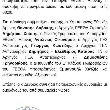
Αποφασίστηκε από τον Υπουργό Εθνικής Άμυνας, η
σύσκεψη να πραγματοποιείται σε καθημερινή βάση, στις
08:00.
Στη σύσκεψη συμμετείχαν, επίσης, ο Υφυπουργός Εθνικής
Άμυνας
Θανάσης
Δαβάκης
, ο Αρχηγός ΓΕΕΘΑ Στρατηγός
Δημήτριος Χούπης
, ο Γενικός Γραμματέας του Υπουργείου
Εθνικής Άμυνας
Αντώνιος Οικονόμου
, ο Αρχηγός ΓΕΣ
Αντιστράτηγος
Γεώργιος Κωστίδης
, ο Αρχηγός ΓΕΝ
Αντιναύαρχος
Δημήτριος –
Ελευθέριος Κατάρας
ΠΝ, ο
Αρχηγός ΓΕΑ Αντιπτέραρχος (Ι)
Δημοσθένης
Γρηγοριάδης
, ο Διευθυντής του Ε’ Κλάδου Πληροφοριών
του ΓΕΕΘΑ Υποστράτηγος
Εμμανουήλ Χατζής
και
ανώτατοι αρμόδιοι Αξιωματικοί.
Επίσης, ο κ. Δένδιας συνεχίζει τις τηλεφωνικές συνομιλίες με
ομολόγους του από
συμμαχικές χώρες.