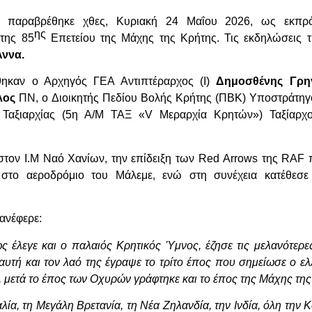
, παραβρέθηκε χθες, Κυριακή 24 Μαΐου 2026, ως εκπ
ης
της 85
Επετείου της Μάχης της Κρήτης. Τις εκδηλώσεις τ
Άννα
.
θηκαν ο Αρχηγός ΓΕΑ Αντιπτέραρχος (Ι)
Δημοσθένης Γρη
λος
ΠΝ, ο Διοικητής Πεδίου Βολής Κρήτης (ΠΒΚ) Υποστράτη
 Ταξιαρχίας (5η Α/Μ ΤΑΞ «V Μεραρχία Κρητών») Ταξίαρ
ον Ι.Μ Ναό Χανίων, την επίδειξη των
Red
Arrows
της RAF 
 στο αεροδρόμιο του Μάλεμε, ενώ στη συνέχεια κατέθεσε 
 ανέφερε:
έλεγε και ο παλαιός Κρητικός Ύμνος, έζησε τις μελανότερες
ι αυτή και τον λαό της έγραψε το τρίτο έπος που σημείωσε ο ε
, μετά το έπος των Οχυρών γράφτηκε και το έπος της Μάχης της
α, τη Μεγάλη Βρετανία, τη Νέα Ζηλανδία, την Ινδία, όλη την Κ