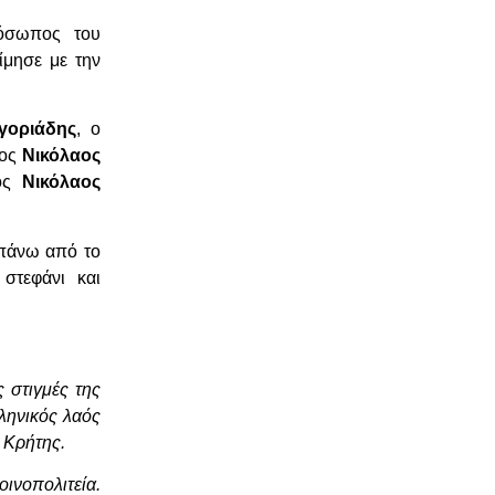
ρόσωπος του
ίμησε με την
γοριάδης
, ο
γος
Νικόλαος
χος
Νικόλαος
πάνω από το
στεφάνι και
 στιγμές της
λληνικός λαός
 Κρήτης.
οινοπολιτεία.