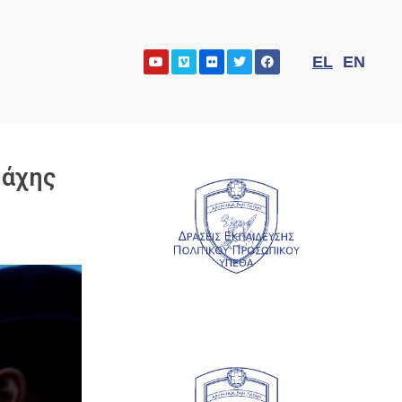
EL
EN
Μάχης