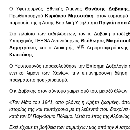
Ο Υφυπουργός Εθνικής Άμυνας
Θανάσης Δαβάκης
Πρωθυπουργού
Κυριάκου Μητσοτάκη
,
στον εορτασμό 
παρουσία της
η Αυτής Βασιλική Υψηλότητα
Πριγκίπισσα 
Στο πλαίσιο των εκδηλώσεων, τον κ. Δαβάκη υποδέχ
Υπαρχηγός ΓΕΕΘΑ Αντιναύαρχος
Θεόδωρος Μικρόπου
ης
Δημητράκος
και ο Διοικητής 5
Αερομεταφερόμενης
Κωστάκης
.
Ο Υφυπουργός παρακολούθησε την Επίσημη Δοξολογία στ
ενετικό λιμάνι των Χανίων, την επιμνημόσυνη δέηση
πραγματοποίησε χαιρετισμό.
Ο κ. Δαβάκης στον σύντομο χαιρετισμό του, μεταξύ άλλων,
«Τον Μάιο του 1941, από φλόγες η Κρήτη ζωσμένη, όπως 
ιστορίας της και ταυτόχρονα με τη λεβεντιά που διακρίνε
κατά τον Β’ Παγκόσμιο Πόλεμο. Μετά το έπος της Αλβανίας
Εκεί είχαμε τη βοήθεια των συμμάχων μας από την Αυστραλί