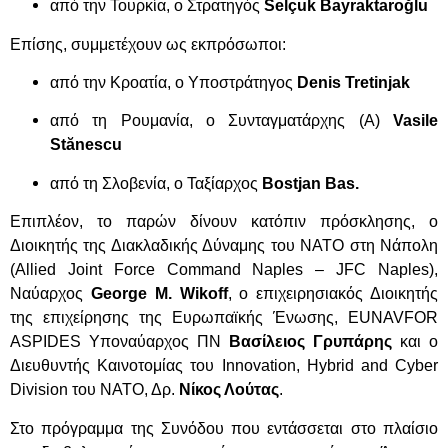
από την Τουρκία, ο Στρατηγός
Sel
ç
uk
Bayraktaro
ğ
lu
Επίσης, συμμετέχουν ως εκπρόσωποι:
από την Κροατία, ο Υποστράτηγος
Denis
Tretinjak
από τη Ρουμανία, ο Συνταγματάρχης (
A
)
Vasile
St
ă
nescu
από τη Σλοβενία, ο Ταξίαρχος
Bostjan
Bas
.
Επιπλέον, το παρών δίνουν κατόπιν πρόσκλησης, ο
Διοικητής της Διακλαδικής Δύναμης του ΝΑΤΟ στη Νάπολη
(Allied Joint Force Command Naples – JFC Naples),
Ναύαρχος
George M. Wikoff
, ο επιχειρησιακός Διοικητής
της επιχείρησης της Ευρωπαϊκής Ένωσης, EUNAVFOR
ASPIDES Υποναύαρχος ΠΝ
Βασίλειος Γρυπάρης
και ο
Διευθυντής Καινοτομίας του Innovation, Hybrid and Cyber
Division του ΝΑΤΟ, Δρ.
Νίκος Λούτας
.
Στο πρόγραμμα της Συνόδου που εντάσσεται στο πλαίσιο