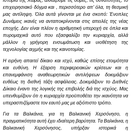
ιστορία της Χώρας, αλλάζουμε τις δομές, τις δυνατότητες, το
επιχειρησιακό δόγμα και , περισσότερο απ’ όλα, τη θεσμική
μας αντίληψη. Όλα αυτά γίνονται με ένα σκοπό: Ένοπλες
Δυνάμεις ικανές να ανταποκρίνονται στις απειλές της νέας
εποχής. Δεν είναι πλέον η αριθμητική υπεροχή σε όπλα και
πυρομαχικά αυτό που εξασφαλίζει την κυριαρχία, αλλά
μάλλον η γρήγορη ενσωμάτωση και υιοθέτηση της
τεχνολογίας αιχμής και της καινοτομίας.
Η ειρήνη απαιτεί δίκαιο και ισχύ, καθώς επίσης ετοιμότητα
και ευθύνη. Η έξαρση περιφερειακών κρίσεων και η
επανεμφάνιση αναθεωρητικών αντιλήψεων δοκιμάζουν
ευθέως τη διεθνή τάξη ασφάλειας. Δοκιμάζουν το Διεθνές
Δίκαιο έναντι της λογικής της επιβολής διά της ισχύος. Μας
υπενθυμίζουν ότι η κυριαρχία προϋποθέτει την ικανότητα να
υπερασπιζόμαστε τον εαυτό μας με αξιόπιστο τρόπο.
Για τα Βαλκάνια, για τη Βαλκανική Χερσόνησο, η
πραγματικότητα αυτή έχει ιδιαίτερη βαρύτητα. Τα Βαλκάνια, η
Βαλκανική Χερσόνησος, υπήρξαν ιστορικά η