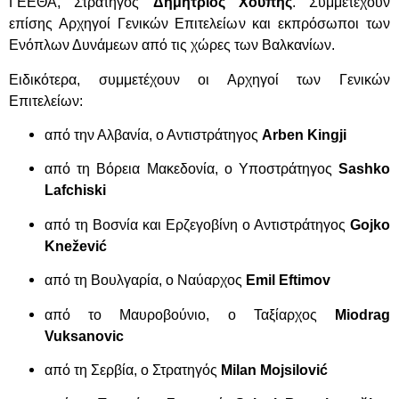
ΓΕΕΘΑ, Στρατηγός
Δημήτριος
Χούπης
. Συμμετέχουν
επίσης Αρχηγοί Γενικών Επιτελείων και εκπρόσωποι των
Ενόπλων Δυνάμεων από τις χώρες των Βαλκανίων.
Ειδικότερα, συμμετέχουν οι Αρχηγοί των Γενικών
Επιτελείων:
από την Αλβανία, ο Αντιστράτηγος
Arben
Kingji
από τη Βόρεια Μακεδονία, ο Υποστράτηγος
Sashko
Lafchiski
από τη Βοσνία και Ερζεγοβίνη ο Αντιστράτηγος
Gojko
Kne
ž
evi
ć
από τη Βουλγαρία, ο Ναύαρχος
Emil
Eftimov
από το Μαυροβούνιο, ο Ταξίαρχος
Miodrag
Vuksanovic
από τη Σερβία, ο Στρατηγός
Milan
Mojsilovi
ć