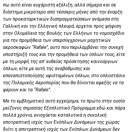
πω αυτό είναι ευχάριστη εξέλιξη, αλλά σήμερα και σε
διάστημα μικρότερο από τέσσερις μήνες από την έναρξη
των προκαταρκτικών διαπραγματεύσεων ανάμεσα στη
Γαλλική και την Ελληνική πλευρά, έρχεται προς ψήφιση
στην Ολομέλεια της Βουλής των Ελλήνων το νομοσχέδιο
για την προμήθεια των υπερσύγχρονων μαχητικών
αεροσκαφών “
Ra
f
ale
”, αυτό που περιλαμβάνει την συνεχή
υποστήριξή τους και την προμήθεια των όπλων τους, είτε
με τη μορφή της απ’ ευθείας πρόσκτησης καινούργιων
όπλων, είτε με αυτή της αναβάθμισης και
επαναπιστοποίησης υφισταμένων όπλων, στο οπλοστάσιο
της Πολεμικής Αεροπορίας που θα δίνονται εφεξής να τα
φέρουν και τα “
Ra
f
ale
”.
Με το εμβληματικό αυτό εγχείρημα, το πρώτο στην ουσία
μείζονος σημασίας Εξοπλιστικό Πρόγραμμα εδώ και πάρα
πολλά χρόνια, ενισχύεται καταλυτικά η συνολική
αποτρεπτική ισχύς των Ενόπλων Δυνάμεων της χώρας
διότι η αποτρεπτική ισχύς των Ενόπλων Δυνάμεων δεν