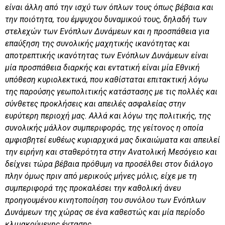
είναι άλλη από την ισχύ των όπλων τους όπως βέβαια και
την ποιότητα, του έμψυχου δυναμικού τους, δηλαδή των
στελεχών των Ενόπλων Δυνάμεων και η προσπάθεια για
επαύξηση της συνολικής μαχητικής ικανότητας και
αποτρεπτικής ικανότητας των Ενόπλων Δυνάμεων είναι
μία προσπάθεια διαρκής και εντατική είναι μία Εθνική
υπόθεση κυριολεκτικά, που καθίσταται επιτακτική λόγω
της παρούσης γεωπολιτικής κατάστασης με τις πολλές και
σύνθετες προκλήσεις και απειλές ασφαλείας στην
ευρύτερη περιοχή μας. Αλλά και λόγω της πολιτικής, της
συνολικής μάλλον συμπεριφοράς, της γείτονος η οποία
αμφισβητεί ευθέως κυριαρχικά μας δικαιώματα και απειλεί
την ειρήνη και σταθερότητα στην Ανατολική Μεσόγειο και
δείχνει τώρα βέβαια πρόθυμη να προσέλθει στον διάλογο
πλην όμως πριν από μερικούς μήνες μόλις, είχε με τη
συμπεριφορά της προκαλέσει την καθολική άνευ
προηγουμένου κινητοποίηση του συνόλου των Ενόπλων
Δυνάμεων της χώρας σε ένα καθεστώς και μία περίοδο
κλιμακούμενης έντασης.