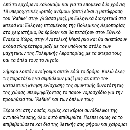
Από το ερχόμενο καλοκαίρι και για τα επόμενα δύο χρόνια,
18 υπερηχητικές «ριπές ανέμου» (αυτή είναι η μετάφραση
του “
Rafale
” στην γλώσσα μας), με Ελληνικά διακριτικά στα
φτερά και Έλληνες ιπταμένους της
Πολεμικής Αεροπορίας
στο χειριστήριο, θα έρθουν και θα πετάξουν στον Εθνικό
Εναέριο Χώρο, στην Ανατολική Μεσόγειο και θα σκεπάσουν
ακόμα πληρέστερα μαζί με τον υπόλοιπο στόλο των
μαχητικών της
Πολεμικής Αεροπορίας
, με τα φτερά τους
και τα όπλα τους το Αιγαίο.
Σήμερα λοιπόν ανοίγουμε αυτόν εδώ το δρόμο. Καλώ όλες
τις παρατάξεις να συμβάλουν μαζί μας σε αυτή την
καταλυτική κίνηση ενίσχυσης της αμυντικής δυνατότητας
της χώρας υπερψηφίζοντας το παρόν νομοσχέδιο για την
προμήθεια του “
Rafale
” και των όπλων τους.
Ξέρω ότι στην ουσία, κυρίες και κύριοι συνάδελφοι της
αντιπολίτευσης, όλοι αυτό επιθυμείτε. Πρέπει όμως να το
επιβεβαιώσετε και διά της θετικής σας ψήφου και χαίρομαι