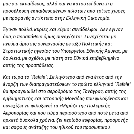
μας για εκπαίδευση, αλλά και να καταστεί δυνατή η
προσέλκυση εκπαιδευομένων πιλότων από τρίτες χώρες
με προφανές αντίκτυπο στην Ελληνική Οικονομία.
Έγιναν πολλά, κυρίες και κύριοι συνάδελφοι. Δεν έγιναν
όλα, η προσπάθεια όμως συνεχίζεται. Συνεχίζεται με
πνεύμα άριστης συνεργασίας μεταξύ Πολιτικής και
Στρατιωτικής ηγεσίας του
Υπουργείου Εθνικής Άμυνας
, με
δουλειά, με σχέδιο, με πίστη στο Εθνικά επιβεβλημένο
αυτής της προσπάθειας.
Και τώρα το “
Rafale
”: Σε λιγότερο από ένα έτος από την
έναρξη των διαπραγματεύσεων το πρώτο ελληνικό “
Rafale
”
θα προσγειωθεί στο αεροδρόμιο της Τανάγρας, αυτής της
εμβληματικής και ιστορικής Μονάδας που φιλοξένησε και
συνεχίζει να φιλοξενεί τα «Μιράζ» της Πολεμικής
Αεροπορίας και που τώρα περισσότερο από ποτέ μετά από
αρκετά δύσκολα χρόνια, ζει περίοδο ευφορίας, προσμονής
και σαφούς ανάταξης του ηθικού του προσωπικού.