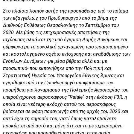
Στο πλαίσιο λοιπόν αυτής της προσπάθειας, υπό το πρίσμα
των εξαγγελιών του Πρωθυπουργού από το βήμα της
Διεθνούς Εκθέσεως Θεσσαλονίκης το Σεπτέμβριο του
2020. Με βάση τις επιχειρησιακές απαιτήσεις της
ισχύουσας αλλά και της υπό έγκριση Δομής Δυνάμεων και
σύμφωνα με το συνολικό οργανωμένο προτεραιοποιημένο
και κοστολογημένο σχέδιο ενίσχυσης και αναβάθμισης των
Ενόπλων Δυνάμεων -με μέσα βέβαια αλλά και με
προσωπικό- που εκπονήθηκε από την Πολιτική και
Στρατιωτική Ηγεσία του Υπουργείου Εθνικής Άμυνας και
εγκρίθηκε από τον Πρωθυπουργό αποφασίσαμε την
προμήθεια για λογαριασμό της Πολεμικής Αεροπορίας του
υπερσύγχρονου αεροσκάφους “
Rafale
”
στην έκδοση
F
3
R
, η
οποία είναι νεότερη εκδοχή αυτού του αεροσκάφους,
βρίσκεται σε φάση παραγωγής από τις αρχές του 2020 και
αυτό έχει τη σημασία του, γιατί όπως καταλαβαίνετε
προκύπτει από αυτό και μόνο ότι και τα μεταχειρισμένα
αεροσκάφη που προμηθευόμαστε είναι στην ουσία