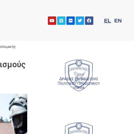
EL
EN
Πολεμικής
τισμούς