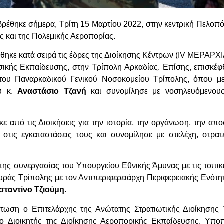
ρέθηκε σήμερα, Τρίτη 15 Μαρτίου 2022, στην κεντρική Πελοπ
 και της Πολεμικής Αεροπορίας.
κε κατά σειρά τις έδρες της Διοίκησης Κέντρων (Ι
V
ΜΕΡΑΡΧΙΑ
σικής Εκπαίδευσης, στην Τρίπολη Αρκαδίας. Επίσης, επισκέφ
ς του Παναρκαδικού Γενικού Νοσοκομείου Τρίπολης, όπου μ
ου κ.
Αναστάσιο Τζανή
και συνομίλησε με νοσηλευόμενου
 από τις Διοικήσεις για την ιστορία, την οργάνωση, την αποσ
 στις εγκαταστάσεις τους και συνομίλησε με στελέχη, στρατ
ης συνεργασίας του Υπουργείου Εθνικής Άμυνας με τις τοπικέ
άς Τρίπολης με τον Αντιπεριφερειάρχη Περιφερειακής Ενότη
ταντίνο Τζιούμη
.
ωση ο Επιτελάρχης της Ανώτατης Στρατιωτικής Διοίκησης 
ο Διοικητής της Διοίκησης Αεροπορικής Εκπαίδευσης, Υποπ