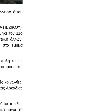
όννησο, όπου
 ΠΕΖΙΚΟΥ),
θηκε τον 11ο
εταξύ άλλων,
ς στο Τμήμα
τολή και τις
εύσιμους και
ς κοινωνίες,
τας Αρκαδίας
Υποστήριξης
τέραρχος (Ι)