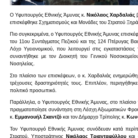
Ο Υφυπουργός Εθνικής Άμυνας κ.
Νικόλαος Χαρδαλιάς
β
επισκέφθηκε Σχηματισμούς και Μονάδες του Στρατού Ξηράς
Πιο συγκεκριμένα, ο Υφυπουργός Εθνικής Άμυνας επισκέφθη
του 11ου Συντάγματος Πεζικού και της 124 Πτέρυγας Βα
Λόχο Υγειονομικού, που λειτουργεί στις εγκαταστάσει
συναντήθηκε με τον Διοικητή του Γενικού Νοσοκομεί
Νοσηλείας.
Στο πλαίσιο των επισκέψεων, ο κ. Χαρδαλιάς ενημερώθηκε
τρέχουσες δραστηριότητές τους. Επιπλέον, περιηγήθηκε
πολιτικό προσωπικό.
Παράλληλα, ο Υφυπουργός Εθνικής Άμυνας, στο πλαίσιο τ
πραγματοποίησε συνάντηση στη Λέσχη Αξιωματικών Φρουρ
κ.
Εμμανουήλ Σκαντζό
και τον Δήμαρχο
Τρίπολης κ.
Κωνσ
Τον Υφυπουργό Εθνικής Άμυνας συνόδευαν κατά περίπτ
Στρατού, Υποστράτηγος
Νικόλαος Τριανταφύλλου
και 